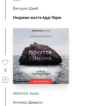
Вікторія Шваб
Незриме життя Адді Лярю
2
MEGOGO Audio
Антоніо Дамасіо