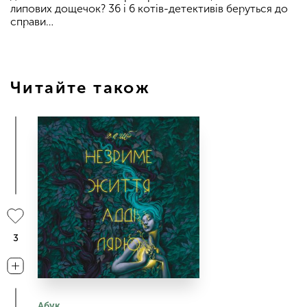
липових дощечок? 36 і 6 котів-детективів беруться до
справи…
Читайте також
3
Абук