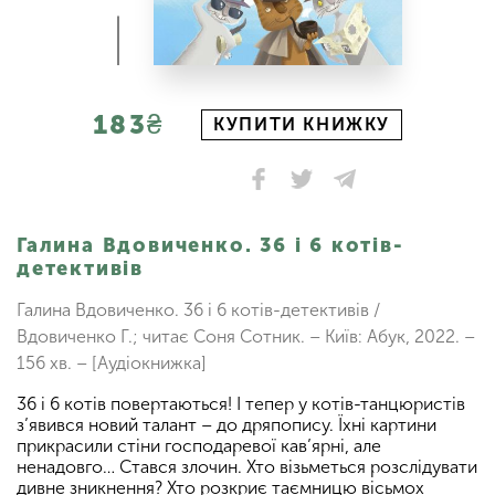
183₴
КУПИТИ КНИЖКУ
Галина Вдовиченко. 36 і 6 котів-
детективів
Галина Вдовиченко. 36 і 6 котів-детективів /
Вдовиченко Г.; читає Соня Сотник. – Київ: Абук, 2022. –
156 хв. – [Аудіокнижка]
36 і 6 котів повертаються! І тепер у котів-танцюристів
з’явився новий талант – до дряпопису. Їхні картини
прикрасили стіни господаревої кав’ярні, але
ненадовго… Стався злочин. Хто візьметься розслідувати
дивне зникнення? Хто розкриє таємницю вісьмох