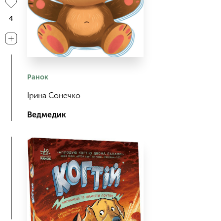
4
Ранок
Ірина Сонечко
Ведмедик