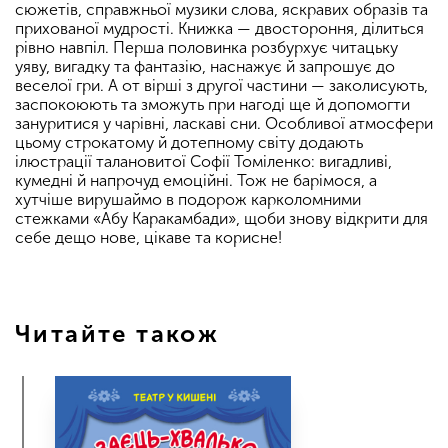
сюжетів, справжньої музики слова, яскравих образів та
прихованої мудрості. Книжка — двостороння, ділиться
рівно навпіл. Перша половинка розбурхує читацьку
уяву, вигадку та фантазію, наснажує й запрошує до
веселої гри. А от вірші з другої частини — заколисують,
заспокоюють та зможуть при нагоді ще й допомогти
зануритися у чарівні, ласкаві сни. Особливої атмосфери
цьому строкатому й дотепному світу додають
ілюстрації талановитої Софії Томіленко: вигадливі,
кумедні й напрочуд емоційні. Тож не барімося, а
хутчіше вирушаймо в подорож карколомними
стежками «Абу Каракамбади», щоби знову відкрити для
себе дещо нове, цікаве та корисне!
Читайте також