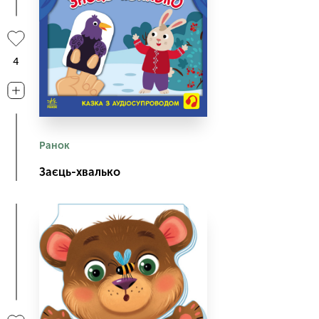
4
Ранок
Заєць-хвалько