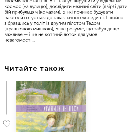
«космічної станції». Він планує вирушити у відкритий
космос (на вулицю), дослідити незнані світи (двір) і дати
бій прибульцям (комахам). Бінкі починає будувати
ракету й готується до галактичної експедиції. І щойно
зібравшись у політ із другим пілотом Тедом
(іграшковою мишкою), Бінкі розуміє, що забув дещо
важливе — і це не котячий лоток для умов
невагомості…
Читайте також