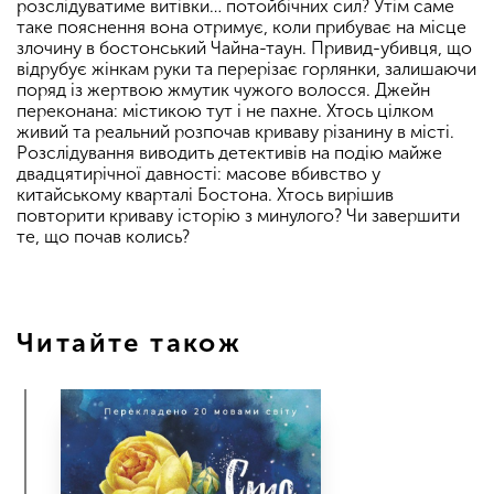
розслідуватиме витівки… потойбічних сил? Утім саме
таке пояснення вона отримує, коли прибуває на місце
злочину в бостонський Чайна-таун. Привид-убивця, що
відрубує жінкам руки та перерізає горлянки, залишаючи
поряд із жертвою жмутик чужого волосся. Джейн
переконана: містикою тут і не пахне. Хтось цілком
живий та реальний розпочав криваву різанину в місті.
Розслідування виводить детективів на подію майже
двадцятирічної давності: масове вбивство у
китайському кварталі Бостона. Хтось вирішив
повторити криваву історію з минулого? Чи завершити
те, що почав колись?
Читайте також