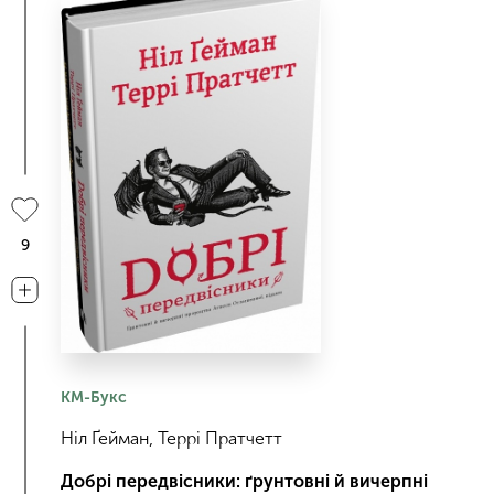
9
КМ-Букс
Ніл Ґейман, Террі Пратчетт
Добрі передвісники: ґрунтовні й вичерпні