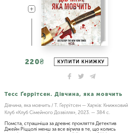
220₴
КУПИТИ КНИЖКУ
Тесс Ґеррітсен. Дівчина, яка мовчить
Дівчина, яка мовчить / Т. Ґеррітсен — Харків: Книжковий
Клуб «Клуб Сімейного Дозвілля», 2023. — 384 с.
Помста, страшніша за древнє прокляття Детектив
Джейн Ріццолі менш за все вірила в те, що колись