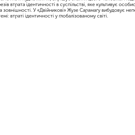
езів втрата ідентичності в суспільстві, яке культивує особи
а зовнішності. У «Двійникові» Жузе Сарамаґу вибудовує непе
емі: втраті ідентичності у ґлобалізованому світі.