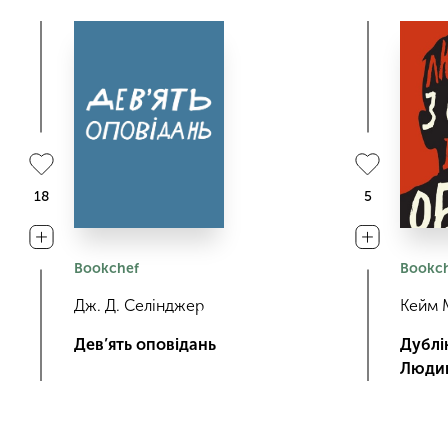
18
5
Bookchef
Bookc
Дж. Д. Селінджер
Кейм 
Дев’ять оповідань
Дублін
Людин