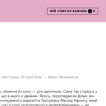
МІЙ СПИСОК БАЖАНЬ
0
ілюстрації: Віталій Грех. — Івано-Франківськ:
ло, обличчя й голос — усе ідентичне. Саме так сталося з
 що в нього є двійник. Якось, переглядаючи фільм, він
неочікуваного відкриття Тертуліану Масіму Афонсу, який
ї цієї історії розгортаються непередбачувано — на