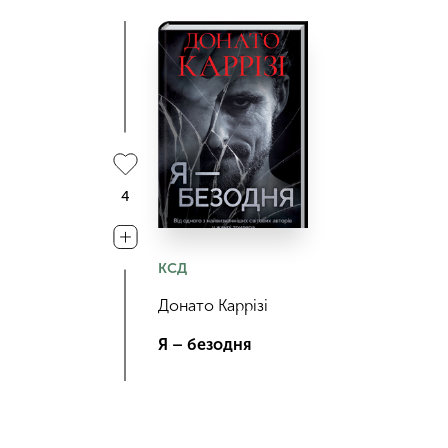
4
КСД
Донато Каррізі
Я – безодня