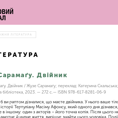
ОЖНЯ ЛІТЕРАТУРА
ТЕРАТУРА
Сарамаґу. Двійник
ґу. Двійник / Жузе Сарамаґу; переклад: Катерина Скальська; 
 бібліотека, 2023. — 272 с.— ISBN 978-617-8281-06-9
и б ви раптом дізналися, що маєте двійника. У нього ваше ті
історії Тертуліану Масіму Афонсу, який одного дня дізнався,
е в іншому: один з акторів – його точна копія. Після цього 
амотнє й нудне життя, вирішує знайти цього чоловіка. Поді