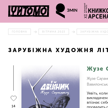
ГОЛОВНА
ВІТРИНА 2023
ЗАРУБІЖНА ХУД
ЗАРУБІЖНА ХУДОЖНЯ ЛІ
Жузе 
Жузе Сарама
Вавилонська
Уявіть, кол
викладачем 
впізнає себ
14
провадить с