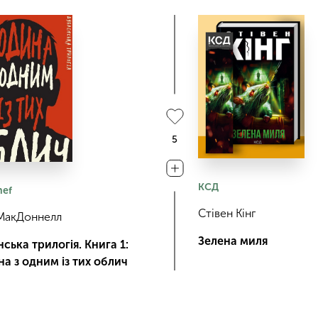
5
КСД
hef
Стівен Кінг
МакДоннелл
Зелена миля
ська трилогія. Книга 1:
а з одним із тих облич