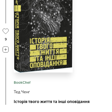
9
BookChef
Тед Ченґ
Історія твого життя та інші оповідання