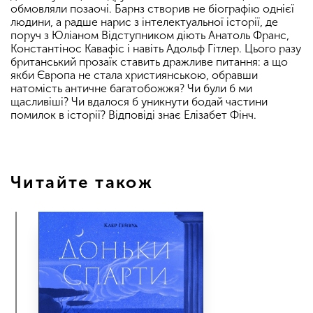
обмовляли позаочі. Барнз створив не біографію однієї
людини, а радше нарис з інтелектуальної історії, де
поруч з Юліаном Відступником діють Анатоль Франс,
Константінос Кавафіс і навіть Адольф Гітлер. Цього разу
британський прозаїк ставить дражливе питання: а що
якби Європа не стала християнською, обравши
натомість античне багатобожжя? Чи були б ми
щасливіші? Чи вдалося б уникнути бодай частини
помилок в історії? Відповіді знає Елізабет Фінч.
Читайте також