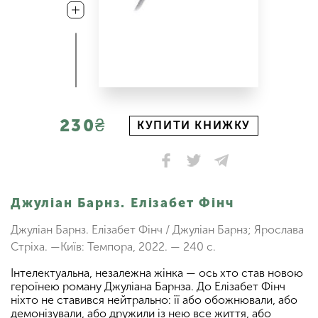
230₴
КУПИТИ КНИЖКУ
Джуліан Барнз. Елізабет Фінч
Джуліан Барнз. Елізабет Фінч / Джуліан Барнз; Ярослава
Стріха. —Київ: Темпора, 2022. — 240 с.
Інтелектуальна, незалежна жінка — ось хто став новою
героїнею роману Джуліана Барнза. До Елізабет Фінч
ніхто не ставився нейтрально: її або обожнювали, або
демонізували, або дружили із нею все життя, або