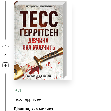
4
КСД
Тесс Ґеррітсен
Дівчина, яка мовчить