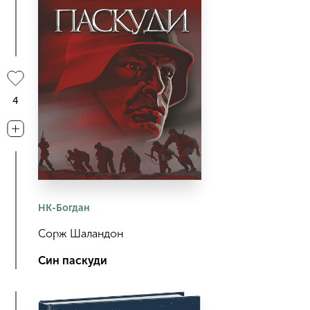
4
НК-Богдан
Сорж Шаландон
Син паскуди