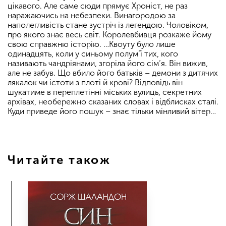
цікавого. Але саме сюди прямує Хроніст, не раз
наражаючись на небезпеки. Винагородою за
наполегливість стане зустріч із легендою. Чоловіком,
про якого знає весь світ. Королевбивця розкаже йому
свою справжню історію. …Квоуту було лише
одинадцять, коли у синьому полум’ї тих, кого
називають чандріянами, згоріла його сім’я. Він вижив,
але не забув. Що вбило його батьків – демони з дитячих
лякалок чи істоти з плоті й крові? Відповідь він
шукатиме в переплетінні міських вулиць, секретних
архівах, необережно сказаних словах і відблисках сталі.
Куди приведе його пошук – знає тільки мінливий вітер…
Читайте також