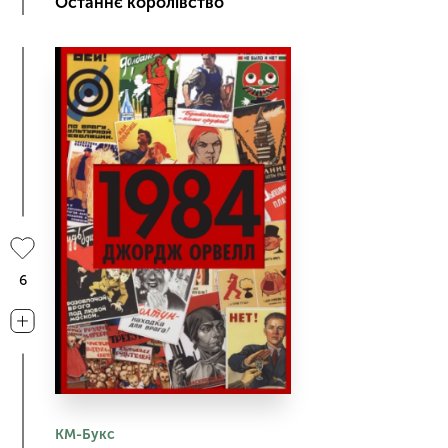
Останнє королівство
6
КМ-Букс