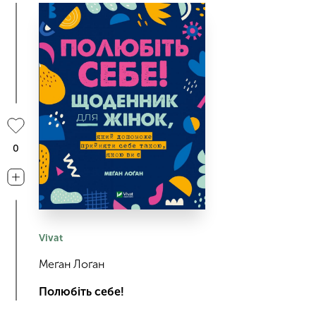
0
Vivat
Меґан Лоґан
Полюбіть себе!