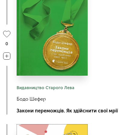
0
Видавництво Старого Лева
Бодо Шефер
Закони переможців. Як здійснити cвої мрії