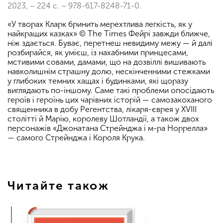
2023, – 224 с. – 978-617-8248-71-0.
«У творах Кларк бринить мерехтлива легкість, як у
найкращих казках» © The Times Фейрі завжди ближче,
ніж здається. Буває, перетнеш невидиму межу — й далі
розбирайся, як умієш, із нахабними принцесами,
мстивими совами, дамами, що на дозвіллі вишивають
навколишнім страшну долю, нескінченними стежками
у глибоких темних хащах і будинками, які щоразу
виглядають по-іншому. Саме такі проблеми опосідають
героїв і героїнь цих чарівних історій — самозакоханого
священника в добу Регентства, лікаря-єврея у XVIII
столітті й Марію, королеву Шотландії, а також двох
персонажів «Джонатана Стрейнджа і м-ра Норрелла»
— самого Стрейнджа і Короля Крука.
Читайте також