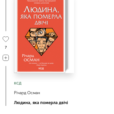
7
КСД
Річард Осман
Людина, яка померла двічі