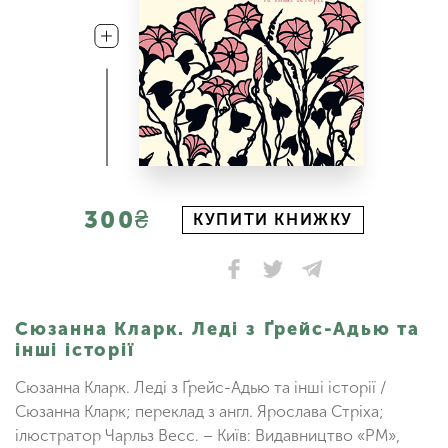
300₴
КУПИТИ КНИЖКУ
Сюзанна Кларк. Леді з Ґрейс-Адью та
інші історії
Сюзанна Кларк. Леді з Ґрейс-Адью та інші історії /
Сюзанна Кларк; переклад з англ. Ярослава Стріха;
ілюстратор Чарльз Весс. – Київ: Видавництво «РМ»,