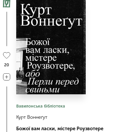
20
Вавилонська бібліотека
Курт Воннеґут
Божої вам ласки, містере Роузвотере