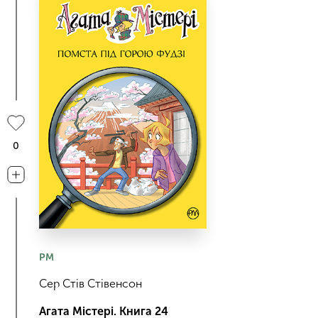
0
РМ
Сер Стів Стівенсон
Агата Містері. Книга 24