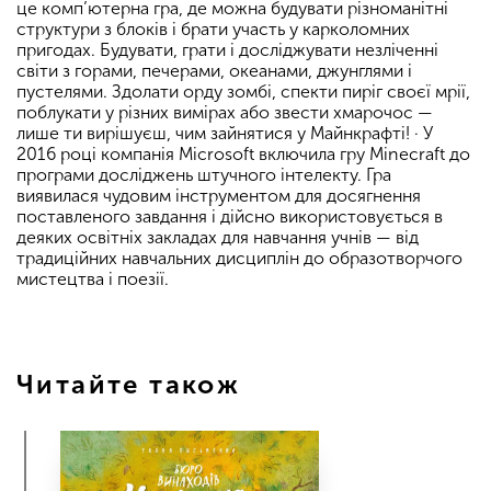
це комп’ютерна гра, де можна будувати різноманітні
структури з блоків і брати участь у карколомних
пригодах. Будувати, грати і досліджувати незліченні
світи з горами, печерами, океанами, джунглями і
пустелями. Здолати орду зомбі, спекти пиріг своєї мрії,
поблукати у різних вимірах або звести хмарочос —
лише ти вирішуєш, чим зайнятися у Майнкрафті! · У
2016 році компанія Microsoft включила гру Minecraft до
програми досліджень штучного інтелекту. Гра
виявилася чудовим інструментом для досягнення
поставленого завдання і дійсно використовується в
деяких освітніх закладах для навчання учнів — від
традиційних навчальних дисциплін до образотворчого
мистецтва і поезії.
Читайте також