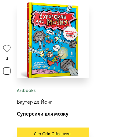
3
Artbooks
Ваутер де Йонґ
Суперсили для мозку