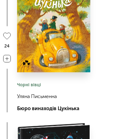
24
Чорні вівці
Уляна Письменна
Бюро винаходів Цукінька