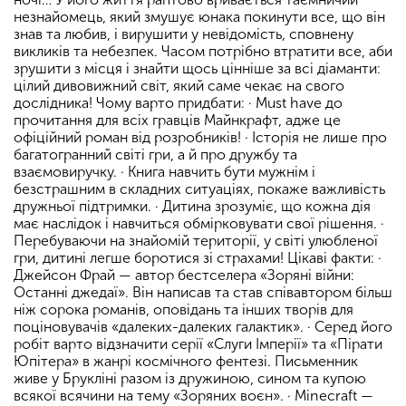
незнайомець, який змушує юнака покинути все, що він
знав та любив, і вирушити у невідомість, сповнену
викликів та небезпек. Часом потрібно втратити все, аби
зрушити з місця і знайти щось цінніше за всі діаманти:
цілий дивовижний світ, який саме чекає на свого
дослідника! Чому варто придбати: · Must have до
прочитання для всіх гравців Майнкрафт, адже це
офіційний роман від розробників! · Історія не лише про
багатогранний світі гри, а й про дружбу та
взаємовиручку. · Книга навчить бути мужнім і
безстрашним в складних ситуаціях, покаже важливість
дружньої підтримки. · Дитина зрозуміє, що кожна дія
має наслідок і навчиться обмірковувати свої рішення. ·
Перебуваючи на знайомій території, у світі улюбленої
гри, дитині легше боротися зі страхами! Цікаві факти: ·
Джейсон Фрай — автор бестселера «Зоряні війни:
Останні джедаї». Він написав та став співавтором більш
ніж сорока романів, оповідань та інших творів для
поціновувачів «далеких-далеких галактик». · Серед його
робіт варто відзначити серії «Слуги Імперії» та «Пірати
Юпітера» в жанрі космічного фентезі. Письменник
живе у Брукліні разом із дружиною, сином та купою
всякої всячини на тему «Зоряних воєн». · Minecraft —