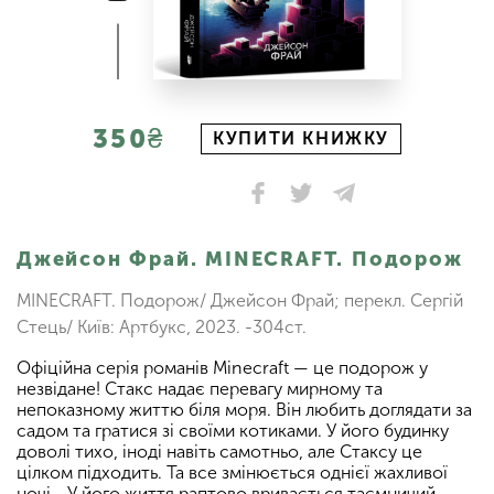
350₴
КУПИТИ КНИЖКУ
Джейсон Фрай. MINECRAFT. Подорож
MINECRAFT. Подорож/ Джейсон Фрай; перекл. Сергій
Стець/ Київ: Артбукс, 2023. -304ст.
Офіційна серія романів Minecraft — це подорож у
незвідане! Стакс надає перевагу мирному та
непоказному життю біля моря. Він любить доглядати за
садом та гратися зі своїми котиками. У його будинку
доволі тихо, іноді навіть самотньо, але Стаксу це
цілком підходить. Та все змінюється однієї жахливої
ночі… У його життя раптово вривається таємничий