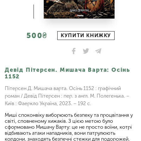
500₴
КУПИТИ КНИЖКУ
Девід Пітерсен. Мишача Варта: Осінь
1152
Пітерсен Д. Мишача варта. Осінь 1152 : графічний
роман / Девід Пітерсен : пер. з англ. М. Полегенька. –
Київ : Фаеркло Україна, 2023. – 192 с.
Миші споконвіку виборюють безпеку та процвітання у
світі, сповненому хижаків. З цією метою було
сформовано Мишачу Варту: це не просто воїни, котрі
відбивають атаки нападників, вони патрулюють
кордони, знаходять безпечні стежки для подорожей,