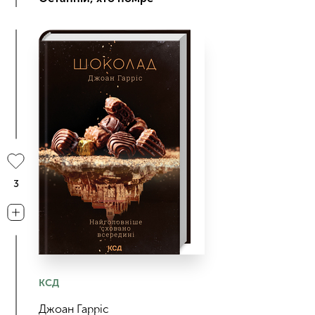
3
КСД
Джоан Гарріс