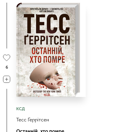
6
КСД
Тесс Ґеррітсен
Останній, хто помре