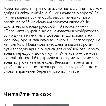
Мова ненависті — річ погана, але під час війни — цілком
добра й навіть необхідна. Як ми називаємо ворога? За
якими мовленнєвими особливостями легко його
розпізнаємо? Чи вміємо ми воювати словом? Чи
достатньою є наша русофобія? Авторка книжки
«Перемагати україн­ською» намагається розібратися з
усіма цими питаннями й доводить, що воювати на
мовному фронті так само важливо, як і безпосередньо
на полі бою. Наша мова вміє давати відсіч ворогам і
бути твердою крицею, однак для українського народу
вона є передусім домом буття. Українська — це мова
любові, ніжності й підтримки в тяжку мить. І саме зараз
вона потрібна нам як ніколи. Книжка «Перемагати
українською» — це також про плекання українського
слова й прагнення берегти його попри все.
Читайте також