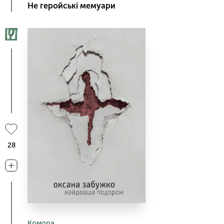
Не геройські мемуари
28
Комора