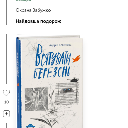
Оксана Забужко
Найдовша подорож
10