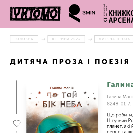
ГОЛОВНА
ВІТРИНА 2023
ДИТЯЧА ПРОЗА І
ДИТЯЧА ПРОЗА І ПОЕЗІЯ
Галин
Галина Мані
8248-01-7.
Що робити,
Штучний Ро
планет, які
серце та ві
1