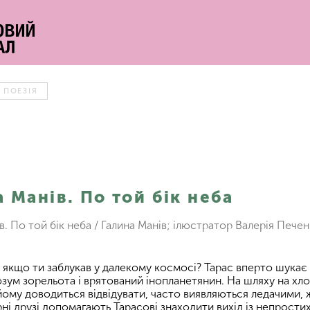
 ПОЕЗІЯ
а Манів. По той бік неба
в. По той бік неба / Галина Манів; ілюстратор Валерія Печен
 якщо ти заблукав у далекому космосі? Тарас вперто шукає
зум зорельота і врятований інопланетянин. На шляху на хл
 йому доводиться відвідувати, часто виявляються ледачими,
рні друзі допомагають Тарасові знаходити вихід із непрост