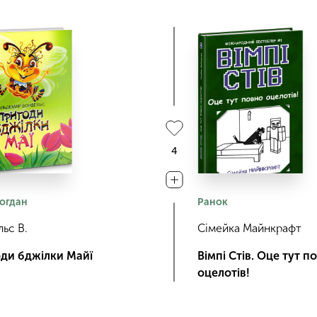
4
огдан
Ранок
ьс В.
Сімейка Майнкрафт
ди бджілки Майї
Вімпі Стів. Оце тут п
оцелотів!