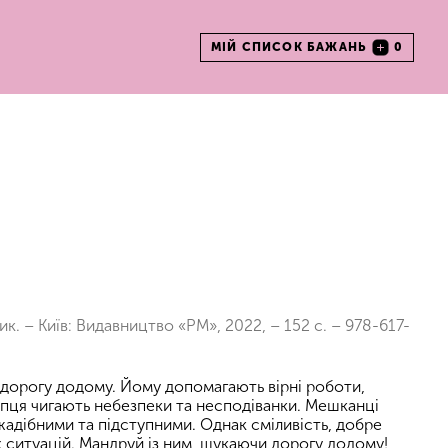
МІЙ СПИСОК БАЖАНЬ
0
ик. – Київ: Видавництво «РМ», 2022, – 152 с. – 978-617-
 дорогу додому. Йому допомагають вірні роботи,
опця чигають небезпеки та несподіванки. Мешканці
 жадібними та підступними. Однак сміливість, добре
их ситуацій. Мандруй із ним, шукаючи дорогу додому!