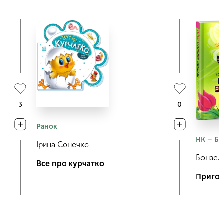
3
0
Ранок
НК – Б
Ірина Сонечко
Бонзел
Все про курчатко
Приго