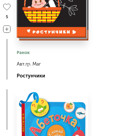
5
Ранок
Авт.гр. Маг
Ростунчики