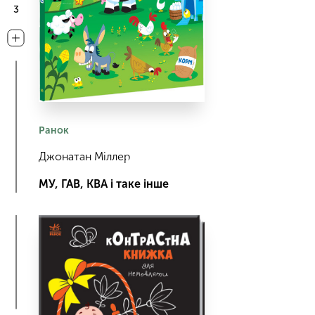
3
Ранок
Джонатан Міллер
МУ, ГАВ, КВА і таке інше