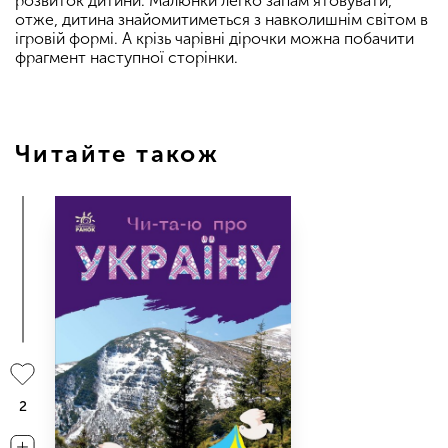
розвиток дитини. Малюнки легко запам’ятовувати,
отже, дитина знайомитиметься з навколишнiм свiтом в
iгровiй формi. А крiзь чарiвнi дiрочки можна побачити
фрагмент наступноï сторiнки.
Читайте також
2