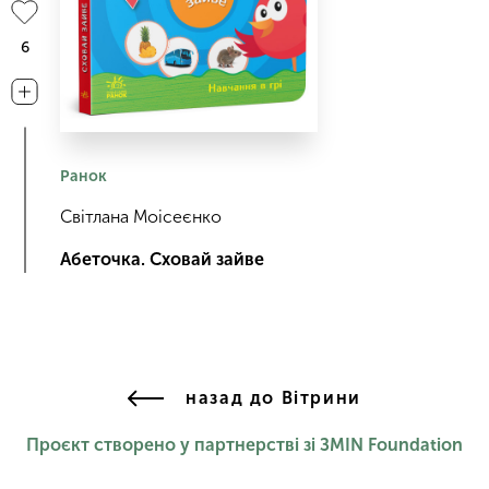
6
Ранок
Світлана Моісеєнко
Абеточка. Сховай зайве
назад до Вітрини
Проєкт створено у партнерстві зі ЗМІN Foundation