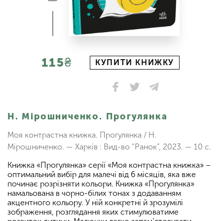
115₴
КУПИТИ КНИЖКУ
Н. Мірошниченко. Прогулянка
Моя контрастна книжка. Прогулянка / Н.
Мірошниченко. — Харків : Вид-во “Ранок”, 2023. — 10 с.
Книжка «Прогулянка» серії «Моя контрастна книжка» –
оптимальний вибiр для малечi вiд 6 мiсяцiв, яка вже
починає розрiзняти кольори. Книжка «Прогулянка»
намальована в чорно-бiлих тонах з додаванням
акцентного кольору. У нiй конкретнi й зрозумiлi
зображення, розглядання яких стимулюватиме