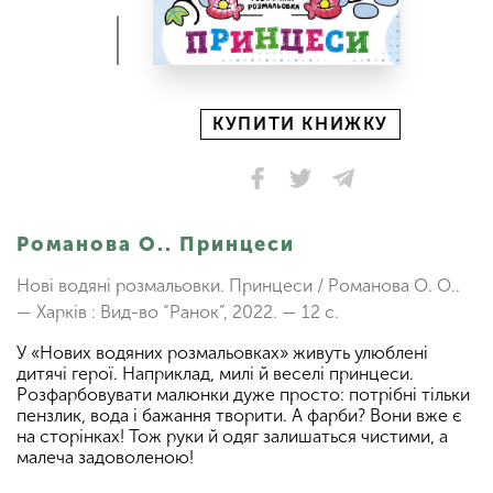
КУПИТИ КНИЖКУ
Романова О.. Принцеси
Нові водяні розмальовки. Принцеси / Романова О. О..
— Харків : Вид-во “Ранок”, 2022. — 12 с.
У «Нових водяних розмальовках» живуть улюблені
дитячі герої. Наприклад, милі й веселі принцеси.
Розфарбовувати малюнки дуже просто: потрібні тільки
пензлик, вода і бажання творити. А фарби? Вони вже є
на сторінках! Тож руки й одяг залишаться чистими, а
малеча задоволеною!