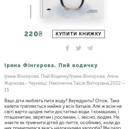
220₴
КУПИТИ КНИЖКУ
Ірина Фінгерова. Пий водичку
Ірина Фінгерова. Пий Водичку/Ірина Фінгерова; Аліна
Жарікова.- Чернівці: Наконечна Таїсія Вікторівна,2022 –
15
Ваші діти люблять пити воду? Вередують? Отож. Така
халепа трапляється майже у всіх батьків. Але ж всім на
світі варто щодня пити достатньо води. І комашкам, і
пташенятам, звірятам і рослинам, і, звісно, людям. Не
знаєте як привчити дітей до пиття, особливо, коли до
них причепилася якась надокучлива хвороба? Ми радо