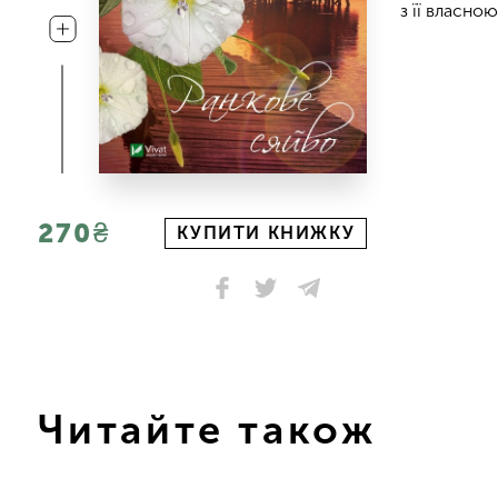
з її власно
270₴
КУПИТИ КНИЖКУ
Читайте також