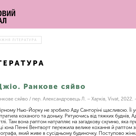
ОЖНЯ ЛІТЕРАТУРА
ТЕРАТУРА
Джіо. Ранкове сяйво
анкове сяйво / пер. Александровець Л. – Харків, Vivat, 2022. 
ірному Нью-Йорку не зробило Аду Санторіні щасливою. Її у
тратила коханого та доньку. Рятуючись від тяжких буднів, 
тлі. Там вона раптом натрапляє на загадкову скриню, яка пр
і юна Пенні Вентворт пережила велике кохання й раптом зни
ографа, який живе в сусідньому будиночку. Поступово жінка