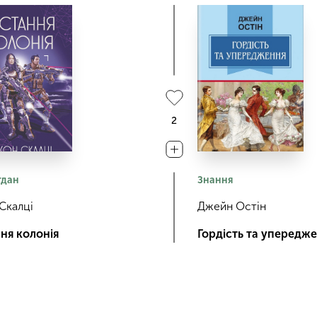
2
гдан
Знання
Скалці
Джейн Остін
ня колонія
Гордість та упередж