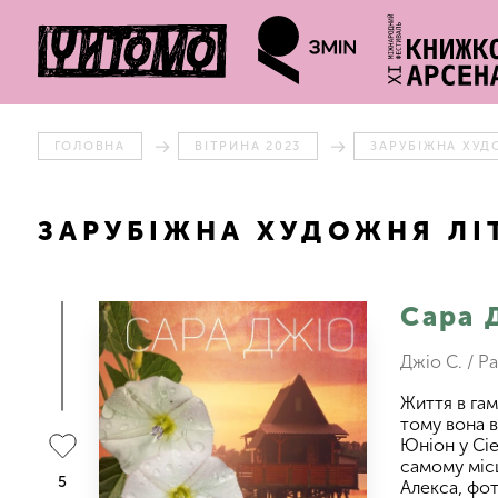
ГОЛОВНА
ВІТРИНА 2023
ЗАРУБІЖНА ХУД
ЗАРУБІЖНА ХУДОЖНЯ ЛІ
Сара 
Джіо С. / Р
Життя в гам
тому вона в
Юніон у Сіе
самому місц
5
Алекса, фот