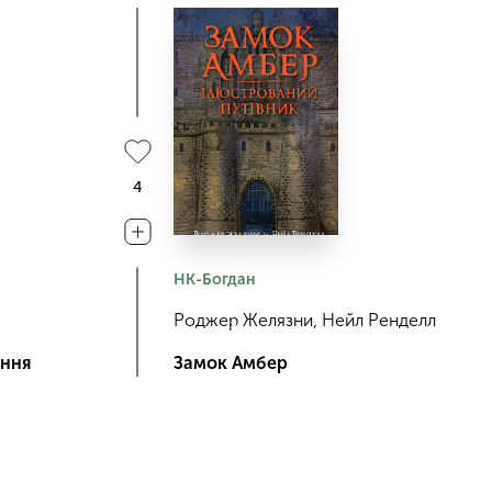
4
НК-Богдан
Роджер Желязни, Нейл Ренделл
ення
Замок Амбер