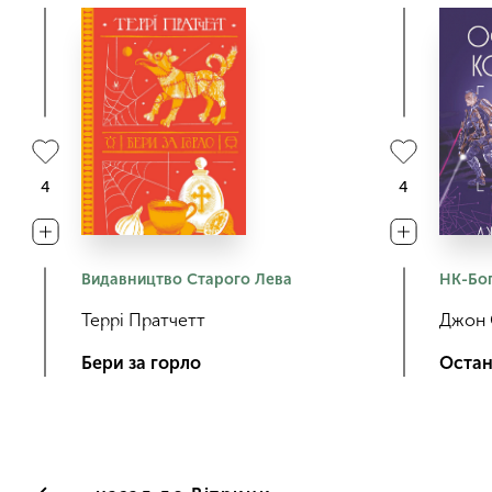
4
4
Видавництво Старого Лева
НК-Бо
Террі Пратчетт
Джон 
Бери за горло
Остан