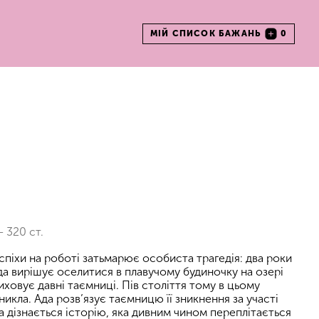
МІЙ СПИСОК БАЖАНЬ
0
– 320 ст.
спіхи на роботі затьмарює особиста трагедія: два роки
Ада вирішує оселитися в плавучому будиночку на озері
иховує давні таємниці. Пів століття тому в цьому
кла. Ада розв’язує таємницю її зникнення за участі
 дізнається історію, яка дивним чином переплітається