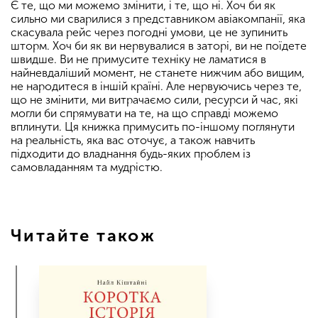
Є те, що ми можемо змінити, і те, що ні. Хоч би як
сильно ми сварилися з представником авіакомпанії, яка
скасувала рейс через погодні умови, це не зупинить
шторм. Хоч би як ви нервувалися в заторі, ви не поїдете
швидше. Ви не примусите техніку не ламатися в
найневдаліший момент, не станете нижчим або вищим,
не народитеся в іншій країні. Але нервуючись через те,
що не змінити, ми витрачаємо сили, ресурси й час, які
могли би спрямувати на те, на що справді можемо
вплинути. Ця книжка примусить по-іншому поглянути
на реальність, яка вас оточує, а також навчить
підходити до владнання будь-яких проблем із
самовладанням та мудрістю.
Читайте також