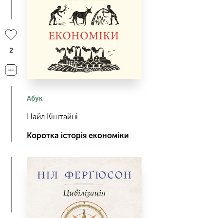
2
Абук
Найл Кіштайні
Коротка історія економіки