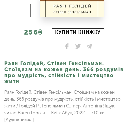
256₴
КУПИТИ КНИЖКУ
Раян Голідей, Стівен Генсільман.
Стоїцизм на кожен день. 366 роздумів
про мудрість, стійкість і мистецтво
жити
Раян Голідей, Стівен Генсільман. Стоїцизм на кожен
день. 366 роздумів про мудрість, стійкість і мистецтво
жити / Голідей Р., Генсільман С.; пер. Антоніна Ящук;
читає Євген Горлач. – Київ: Абук, 2022. – 710 хв. –
[Аудіокнижка]