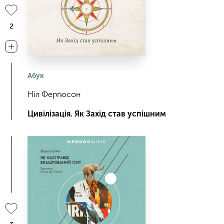
2
Абук
Ніл Ферґюсон
Цивілізація. Як Захід став успішним