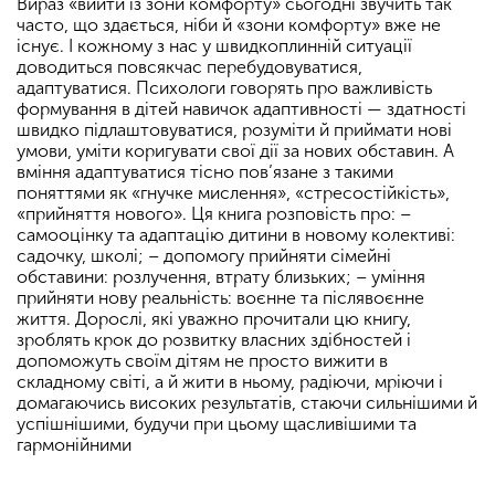
Вираз «вийти із зони комфорту» сьогодні звучить так
часто, що здається, ніби й «зони комфорту» вже не
існує. І кожному з нас у швидкоплинній ситуації
доводиться повсякчас перебудовуватися,
адаптуватися. Психологи говорять про важливість
формування в дітей навичок адаптивності — здатності
швидко підлаштовуватися, розуміти й приймати нові
умови, уміти коригувати свої дії за нових обставин. А
вміння адаптуватися тісно пов’язане з такими
поняттями як «гнучке мислення», «стресостійкість»,
«прийняття нового». Ця книга розповість про: –
самооцінку та адаптацію дитини в новому колективі:
садочку, школі; – допомогу прийняти сімейні
обставини: розлучення, втрату близьких; – уміння
прийняти нову реальність: воєнне та післявоєнне
життя. Дорослі, які уважно прочитали цю книгу,
зроблять крок до розвитку власних здібностей і
допоможуть своїм дітям не просто вижити в
складному світі, а й жити в ньому, радіючи, мріючи і
домагаючись високих результатів, стаючи сильнішими й
успішнішими, будучи при цьому щасливішими та
гармонійними