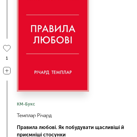
1
КМ-Букс
Темплар Річард
Правила любові. Як побудувати щасливіші й
приємніші стосунки