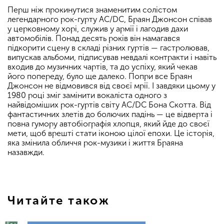
Перш ніж прокинутися знаменитим солістом
легендарного рок-гурту AC/DC, Браян Джонсон співав
у церковному хорі, служив у армії і лагодив дахи
автомобілів. Понад десять років він намагався
підкорити сцену в складі різних гуртів — гастролював,
випускав альбоми, підписував невдалі контракти і навіть
входив до музичних чартів, та до успіху, який чекав
його попереду, було ще далеко. Попри все Браян
Джонсон не відмовився від своєї мрії. І завдяки цьому у
1980 році зміг замінити вокаліста одного з
найвідоміших рок-гуртів світу AC/DC Бона Скотта. Від
фантастичних злетів до болючих падінь — це відверта і
повна гумору автобіографія хлопця, який йде до своєї
мети, щоб врешті стати іконою цілої епохи. Це історія,
яка змінила обличчя рок-музики і життя Браяна
назавжди.
Читайте також