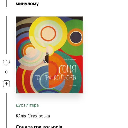
минулому
0
Дух і літера
Юлія Стахівська
Соня та гра кольорів