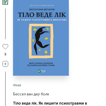
5
Vivat
Бессел ван дер Колк
Тіло веде лік. Як лишити психотравми в