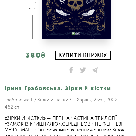
380₴
КУПИТИ КНИЖКУ
Ірина Грабовська. Зірки й кістки
Грабовська І. / Зірки й кістки / – Харків, Vivat, 2022. –
462 ст
«ЗІРКИ Й КІСТКИ» — ПЕРША ЧАСТИНА ТРИЛОГІЇ
«ЗАМОК ІЗ КРИШТАЛЮ».СЕРЕДНЬОВІЧНЕ ФЕНТЕЗІ
МЕЧА І МАГІЇ. Світ, осяяний священним світлом Зірок,
уже кілька років роздирає війна. Князівство крилатих,