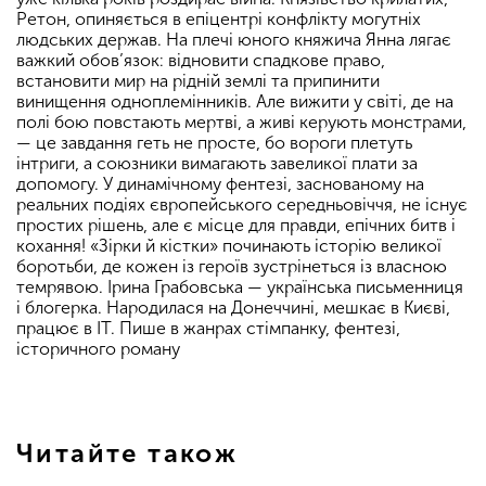
Ретон, опиняється в епіцентрі конфлікту могутніх
людських держав. На плечі юного княжича Янна лягає
важкий обов’язок: відновити спадкове право,
встановити мир на рідній землі та припинити
винищення одноплемінників. Але вижити у світі, де на
полі бою повстають мертві, а живі керують монстрами,
— це завдання геть не просте, бо вороги плетуть
інтриги, а союзники вимагають завеликої плати за
допомогу. У динамічному фентезі, заснованому на
реальних подіях європейського середньовіччя, не існує
простих рішень, але є місце для правди, епічних битв і
кохання! «Зірки й кістки» починають історію великої
боротьби, де кожен із героїв зустрінеться із власною
темрявою. Ірина Грабовська — українська письменниця
і блогерка. Народилася на Донеччині, мешкає в Києві,
працює в IT. Пише в жанрах стімпанку, фентезі,
історичного роману
Читайте також