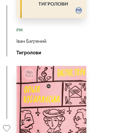
РМ
Іван Багряний
Тигролови