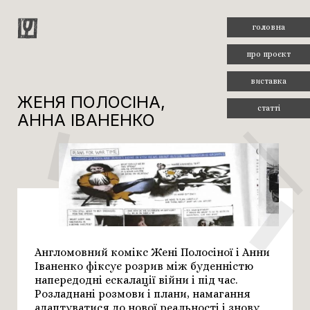
головна
про проєкт
виставка
ЖЕНЯ ПОЛОСІНА,
статті
АННА ІВАНЕНКО
Англомовний комікс Жені Полосіної і Анни
Іваненко фіксує розрив між буденністю
напередодні ескалації війни і під час.
Розладнані розмови і плани, намагання
адаптуватися до нової реальності і знову