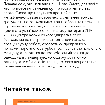
Декадансом, але напевно це — Нова Смута, для якої у
нас приготовані свинцеві кулі та гострі наче спис
слова. Слова, що несуть конкретний сенс
метафізичного і метаісторичного значення, тому їх
зрозуміють не всі, можливо, навіть обрані та посвячені
горнилом воєнних буднів. Збірка поезій титана
вуличного українського радикалізму, ветерана УНА-
УНСО Дмитра Корчинського увібрала в себе
безжальний до невірних євангельський напалм,
позацензурну бойову схоластику, приправлену
нотками тюремної безтурботності аскетів із палаючого
Майдану, а також нонконформістський заклик до
однодумців з андеґраундного двіжу остаточно
зацинкувати обивателів-терпіл, готових випростатися
перед чужинцями, як зі Сходу, так із Заходу.
Читайте також