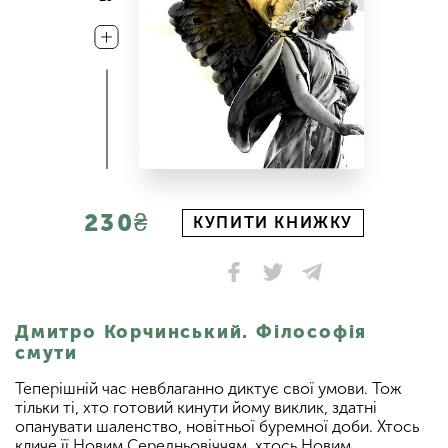
230₴
КУПИТИ КНИЖКУ
Дмитро Корчинський. Філософія
смути
Теперішній час невблаганно диктує свої умови. Тож
тільки ті, хто готовий кинути йому виклик, здатні
опанувати шаленство, новітньої буремної доби. Хтось
кличе її Новим Середньовіччям, хтось Новим