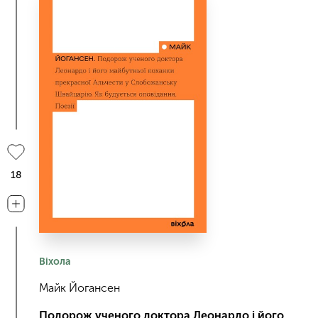
18
Віхола
Майк Йогансен
Подорож ученого доктора Леонардо і його