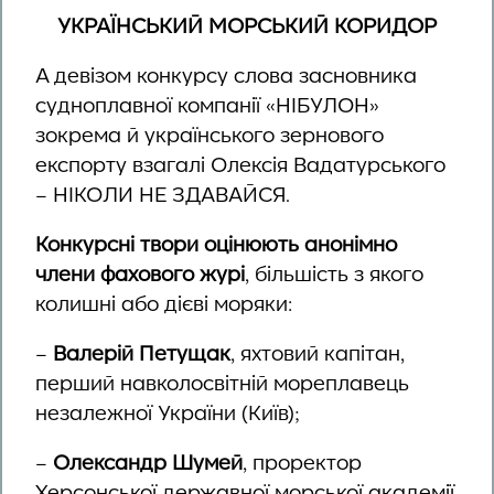
УКРАЇНСЬКИЙ МОРСЬКИЙ КОРИДОР
А девізом конкурсу слова засновника
судноплавної компанії «НІБУЛОН»
зокрема й українського зернового
експорту взагалі Олексія Вадатурського
– НІКОЛИ НЕ ЗДАВАЙСЯ.
Конкурсні твори оцінюють анонімно
члени фахового журі
, більшість з якого
колишні або дієві моряки:
–
Валерій Петущак
, яхтовий капітан,
перший навколосвітній мореплавець
незалежної України (Київ);
–
Олександр Шумей
, проректор
Херсонської державної морської академії