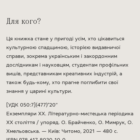
Для кого?
Ця книжка стане у пригоді усім, хто цікавиться
культурною спадщиною, історією видавничої
справи, зокрема українським і закордонним
дослідникам і науковцям, студентам профільних
вишів, представникам креативних індустрій, а
також будь-кому, хто прагне поглибити свої
знання у царині культури.
[УДК 050:7](477)”20″
Екземпляри ХХ. Літературно-мистецька періодика
ХХ століття / упоряд. О. Брайченко, О. Мимрук, О.
Хмельовська. — Київ: Читомо, 2021 — 480 c.
ISBN 978-617-8030-10-0