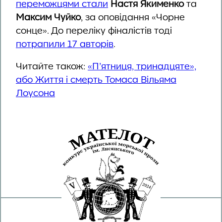
переможцями стали
Настя Якименко
та
Максим Чуйко
, за оповідання «Чорне
сонце». До переліку фіналістів тоді
потрапили 17 авторів
.
Читайте також:
«П’ятниця, тринадцяте»,
або Життя і смерть Томаса Вільяма
Лоусона