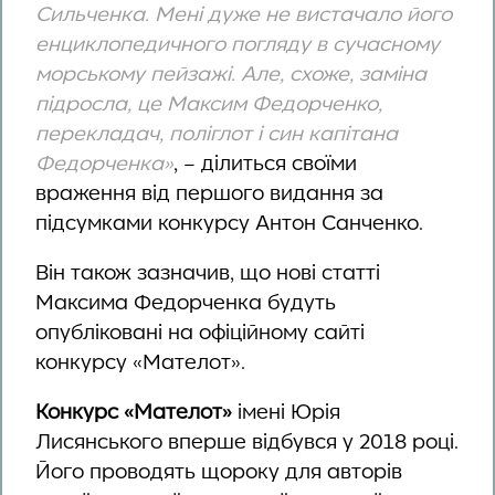
Сильченка. Мені дуже не вистачало його
енциклопедичного погляду в сучасному
морському пейзажі. Але, схоже, заміна
підросла, це Максим Федорченко,
перекладач, поліглот і син капітана
Федорченка»
, – ділиться своїми
враження від першого видання за
підсумками конкурсу Антон Санченко.
Він також зазначив, що нові статті
Максима Федорченка будуть
опубліковані на офіційному сайті
конкурсу «Мателот».
Конкурс «Мателот»
імені Юрія
Лисянського вперше відбувся у 2018 році.
Його проводять щороку для авторів