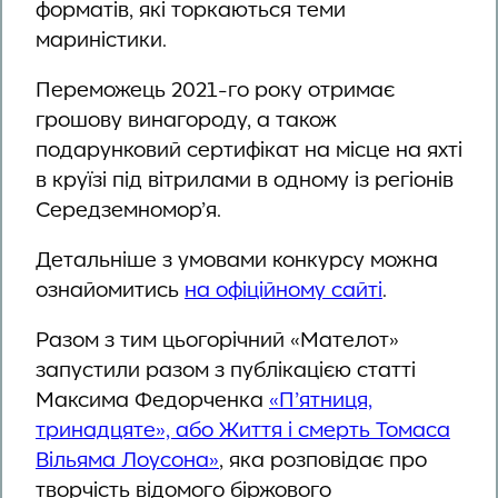
форматів, які торкаються теми
мариністики.
Переможець 2021-го року отримає
грошову винагороду, а також
подарунковий сертифікат на місце на яхті
в круїзі під вітрилами в одному із регіонів
Середземномор’я.
Детальніше з умовами конкурсу можна
ознайомитись
на офіційному сайті
.
Разом з тим цьогорічний «Мателот»
запустили разом з публікацією статті
Максима Федорченка
«П’ятниця,
тринадцяте», або Життя і смерть Томаса
Вільяма Лоусона»
, яка розповідає про
творчість відомого біржового