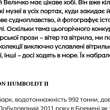
 Величко має цікаве хобі. Він вже кі
кі музеї в усіх портах, куди закидає
ове судноплавство, й фотографує іст
і. Оскільки тема цьогорічного конку
рської прози – вітер та вітрила, ми 
 колекції виключно уславлені вітрильн
, інші – досі ходять в море. Їх набра
ON HUMBOLDT II
арк, водотоннажність 992 тонни, до
Побудований 2011 року в Бремені як