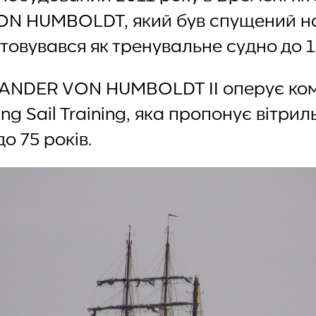
N HUMBOLDT, який був спущений на
товувався як тренувальне судно до 1
XANDER VON HUMBOLDT II оперує ко
ung Sail Training, яка пропонує вітри
до 75 років.