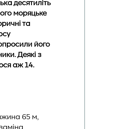
лька десятиліть
 його моряцьке
оричні та
рсу
попросили його
ики. Деякі з
лося аж 14.
вжина 65 м,
 заміна