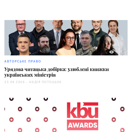
6579
АВТОРСЬКЕ ПРАВО
Урядова читацька добірка: улюблені книжки
українських міністрів
23.04.2026 -
НАДІЯ ПОТОЦЬКА
258