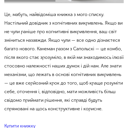
Це, мабуть, найвідоміша книжка з мого списку.
Настільний довідник з когнітивних викривлень. Якщо ви
не чули раніше про когнитивні викривлення, ваш світ
зміниться назавжди. Якщо чули — все одно дізнаєтеся
багато нового. Канеман разом з Сапольскі — це комбо,
після якого стає зрозуміло, в якій ми знаходимось ілюзії
стосовно належності наших думок і дій нам. Але знати
механізми, що лежать в основі когнітивних викривлень
— це вже серйозний крок до того, щоб краще розуміти
себе, оточення і, відповідно, мати можливість більш
свідомо приймати рішення, які справді будуть
спрямовані на щось конструктивне і корисне.
Купити книжку