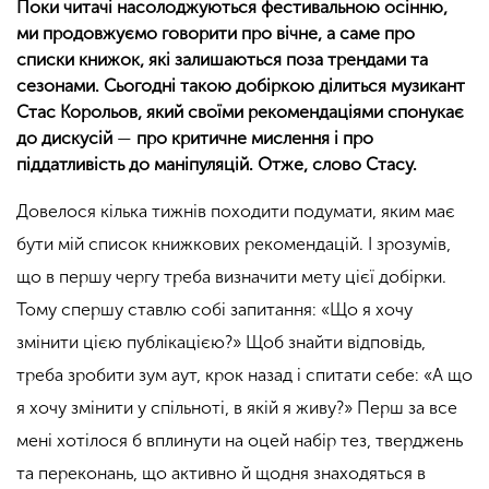
Поки читачі насолоджуються фестивальною осінню,
ми продовжуємо говорити про вічне, а саме про
списки книжок, які залишаються поза трендами та
сезонами. Сьогодні такою добіркою ділиться музикант
Стас Корольов, який своїми рекомендаціями спонукає
до дискусій
—
про критичне мислення і про
піддатливість до маніпуляцій. Отже, слово Стасу.
Довелося кілька тижнів походити подумати, яким має
бути мій список книжкових рекомендацій. І зрозумів,
що в першу чергу треба визначити мету цієї добірки.
Тому спершу ставлю собі запитання: «Що я хочу
змінити цією публікацією?» Щоб знайти відповідь,
треба зробити зум аут, крок назад і спитати себе: «А що
я хочу змінити у спільноті, в якій я живу?» Перш за все
мені хотілося б вплинути на оцей набір тез, тверджень
та переконань, що активно й щодня знаходяться в