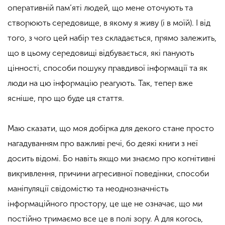
оперативній пам’яті людей, що мене оточують та
створюють середовище, в якому я живу (і в моїй). І від
того, з чого цей набір тез складається, прямо залежить,
що в цьому середовищі відбувається, які панують
цінності, способи пошуку правдивої інформації та як
люди на цю інформацію реагують. Так, тепер вже
ясніше, про що буде ця стаття.
Маю сказати, що моя добірка для декого стане просто
нагадуванням про важливі речі, бо деякі книги з неї
досить відомі. Бо навіть якщо ми знаємо про когнітивні
викривлення, причини агресивної поведінки, способи
маніпуляції свідомістю та неоднозначність
інформаційного простору, це ще не означає, що ми
постійно тримаємо все це в полі зору. А для когось,