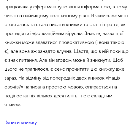
працювала у сфері маніпулювання інформацією, в тому
числі на найвищому політичному рівні. В якийсь момент
оговталась та стала писати книжки та статті про те, як
протидіяти інформаційним вірусам. Знаєте, назва цієї
книжки може здаватися провокативною (і вона такою
є), але вона аж занадто влучна. Щастя, що в ній поки що
є знак питання. Але він згодом може й зникнути. Щоб
цього не трапилося, є сенс прочитати цю книжку вже
зараз. На відміну від попередніх двох книжок «Нація
овочів?» написана простою мовою, опирається на
події останніх кількох десятиліть і не є складним
чтивом.
Купити книжку