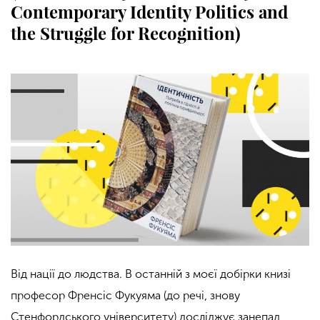
Contemporary Identity Politics and
the Struggle for Recognition)
Від нації до людства. В останній з моєї добірки книзі
професор Френсіс Фукуяма (до речі, знову
Стенфордського університету) досліджує занепад