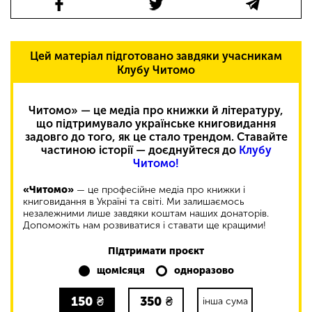
Цей матеріал підготовано завдяки учасникам
Клубу Читомо
Читомо» — це медіа про книжки й літературу,
що підтримувало українське книговидання
задовго до того, як це стало трендом. Ставайте
частиною історії — доєднуйтеся до
Клубу
Читомо!
«Читомо»
— це професійне медіа про книжки і
книговидання в Україні та світі. Ми залишаємось
незалежними лише завдяки коштам наших донаторів.
Допоможіть нам розвиватися і ставати ще кращими!
Підтримати проєкт
щомісяця
одноразово
150
₴
350
₴
інша сума