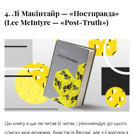
4. Лі Макінтайр — «Постправда»
(Lee McIntyre — «Post-Truth»)
Цю книгу я ще не читав (її читає і рекомендує до цього
списку моя дружина, Анастасія Весна), але з її відгуків я