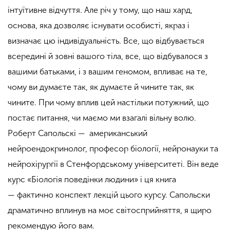
інтуїтивне відчуття. Але річ у тому, що наш хард,
основа, яка дозволяє існувати особисті, якраз і
визначає цю індивідуальність. Все, що відбувається
всередині й зовні вашого тіла, все, що відбувалося з
вашими батьками, і з вашим геномом, впливає на те,
чому ви думаєте так, як думаєте й чините так, як
чините. При чому вплив цей настільки потужний, що
постає питанн
я, чи маємо ми взагалі вільну волю.
Роберт Сапольскі — американський
нейроендокринолог, професор біології, нейронауки та
нейрохірургії в Стенфордському університеті. Він веде
курс «Біологія поведінки людини» і ця книга
— фактично конспект лекцій цього курсу. Сапольски
драматично вплинув на моє світосприйняття, я щиро
рекомендую його вам.