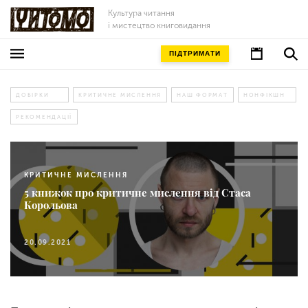
Культура читання
і мистецтво книговидання
ПІДТРИМАТИ
ДОБІРКИ
КРИТИЧНЕ МИСЛЕННЯ
НАШ ФОРМАТ
НОНФІКШН
РЕКОМЕНДАЦІЇ
КРИТИЧНЕ МИСЛЕННЯ
5 книжок про критичне мислення від Стаса
Корольова
20.09.2021