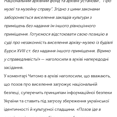
Національний архівний фонд та архівні установи”, “Про
музеї та музейну справу”. Згідно з цими законами
забороняється виселення закладів культури з
приміщень без надання їм іншого рівноцінного
приміщення. Готуємося відстоювати свою позицію в
суді про незаконність виселення архіву-музею із будівлі
Бурси XVIII ст. без надання іншого приміщення. Віримо
у справедливість!»
— наголосили в архіві напередодні
засідання.
У коментарі Читомо в архіві наголосили, що вважають,
що позов про виселення загрожує національній
безпеці, суперечить принципам інформаційної безпеки
України та ставить під загрозу збереження української
ідентичності й культурної спадщини.
«Позов іде в