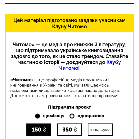
Цей матеріал підготовано завдяки учасникам
Клубу Читомо
Читомо» — це медіа про книжки й літературу,
що підтримувало українське книговидання
задовго до того, як це стало трендом. Ставайте
частиною історії — доєднуйтеся до
Клубу
Читомо!
«Читомо»
— це професійне медіа про книжки і
книговидання в Україні та світі. Ми залишаємось
незалежними лише завдяки коштам наших донаторів.
Допоможіть нам розвиватися і ставати ще кращими!
Підтримати проєкт
щомісяця
одноразово
150
₴
350
₴
інша сума