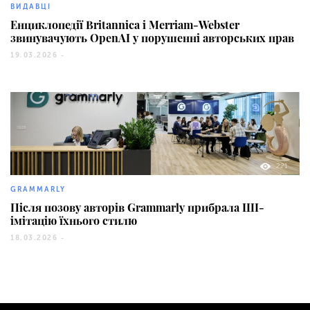
ВИДАВЦІ
Енциклопедії Britannica і Merriam-Webster
звинувачують OpenAI у порушенні авторських прав
19.03.2026 -
221
GRAMMARLY
Після позову авторів Grammarly прибрала ШІ-
імітацію їхнього стилю
18.03.2026 -