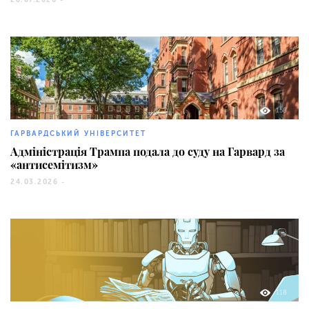
28.07.2026 -
158
ГАРВАРДСЬКИЙ УНІВЕРСИТЕТ
Адміністрація Трампа подала до суду на Гарвард за
«антисемітизм»
24.03.2026 -
118