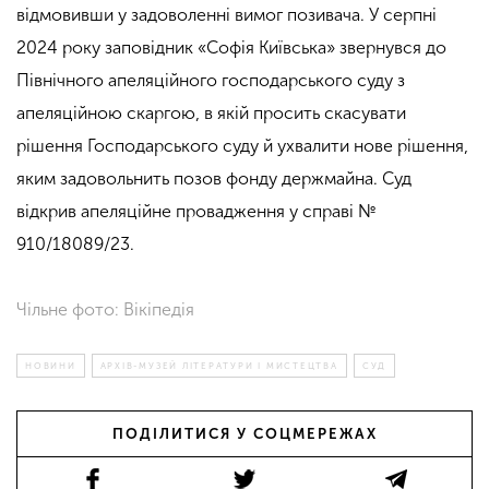
відмовивши у задоволенні вимог позивача. У серпні
2024 року заповідник «Софія Київська» звернувся до
Північного апеляційного господарського суду з
апеляційною скаргою, в якій просить скасувати
рішення Господарського суду й ухвалити нове рішення,
яким задовольнить позов фонду держмайна. Суд
відкрив апеляційне провадження у справі №
910/18089/23.
Чільне фото: Вікіпедія
НОВИНИ
АРХІВ-МУЗЕЙ ЛІТЕРАТУРИ І МИСТЕЦТВА
СУД
ПОДІЛИТИСЯ У СОЦМЕРЕЖАХ