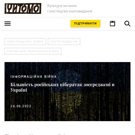
Культура читання
і мистецтво книговидання
ПІДТРИМАТИ
ІНФОРМАЦІЙНА ВІЙНА
ПРОПАГАНДА РФ
РОСІЙСЬКО-УКРАЇНСЬКА ВІЙНА
ІНФОРМАЦІЙНА ВІЙНА
Більшість російських кібератак зосереджені в
Україні
26.06.2022