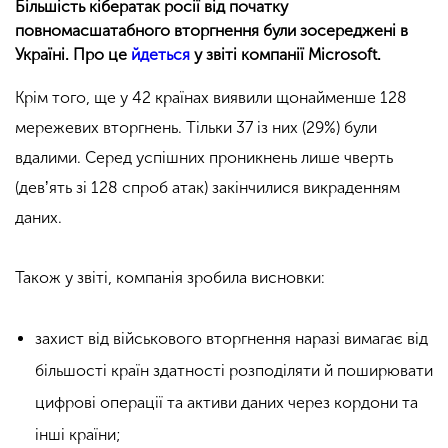
Більшість кібератак росії від початку
повномасшатабного вторгнення були зосереджені в
Україні. Про це
йдеться
у звіті компанії Microsoft.
Крім того, ще у 42 країнах виявили щонайменше 128
мережевих вторгнень. Тільки 37 із них (29%) були
вдалими. Серед успішних проникнень лише чверть
(девʼять зі 128 спроб атак) закінчилися викраденням
даних.
Також у звіті, компанія зробила висновки:
захист від військового вторгнення наразі вимагає від
більшості країн здатності розподіляти й поширювати
цифрові операції та активи даних через кордони та
інші країни;