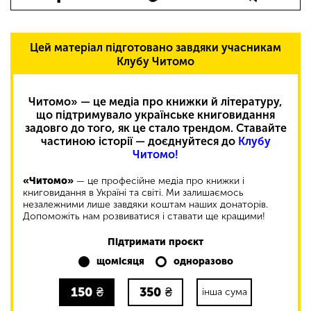
Цей матеріал підготовано завдяки учасникам
Клубу Читомо
Читомо» — це медіа про книжки й літературу,
що підтримувало українське книговидання
задовго до того, як це стало трендом. Ставайте
частиною історії — доєднуйтеся до
Клубу
Читомо!
«Читомо»
— це професійне медіа про книжки і
книговидання в Україні та світі. Ми залишаємось
незалежними лише завдяки коштам наших донаторів.
Допоможіть нам розвиватися і ставати ще кращими!
Підтримати проєкт
щомісяця
одноразово
150
₴
350
₴
інша сума