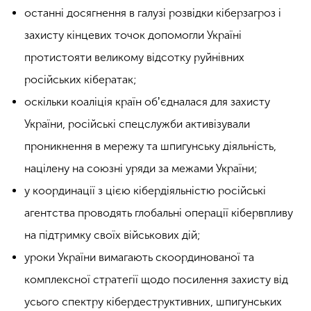
останні досягнення в галузі розвідки кіберзагроз і
захисту кінцевих точок допомогли Україні
протистояти великому відсотку руйнівних
російських кібератак;
оскільки коаліція країн обʼєдналася для захисту
України, російські спецслужби активізували
проникнення в мережу та шпигунську діяльність,
націлену на союзні уряди за межами України;
у координації з цією кібердіяльністю російські
агентства проводять глобальні операції кібервпливу
на підтримку своїх військових дій;
уроки України вимагають скоординованої та
комплексної стратегії щодо посилення захисту від
усього спектру кібердеструктивних, шпигунських