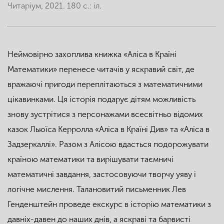
Читаріум, 2021. 180 с.: іл.
Неймовірно захоплива книжка «Аліса в Країні
Математики» перенесе читачів у яскравий світ, де
вражаючі пригоди переплітаються з математичними
цікавинками. Ця історія подарує дітям можливість
знову зустрітися з персонажами всесвітньо відомих
казок Льюїса Керролла «Аліса в Країні Див» та «Аліса в
Задзеркаллі». Разом з Алісою вдасться подорожувати
країною математики та вирішувати таємничі
математичні завдання, застосовуючи творчу уяву і
логічне мислення. Талановитий письменник Лев
Генденштейн проведе екскурс в історію математики з
давніх-давен до наших днів, а яскраві та барвисті