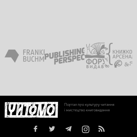
Портал про культуру читання
і мистецтво книговидання