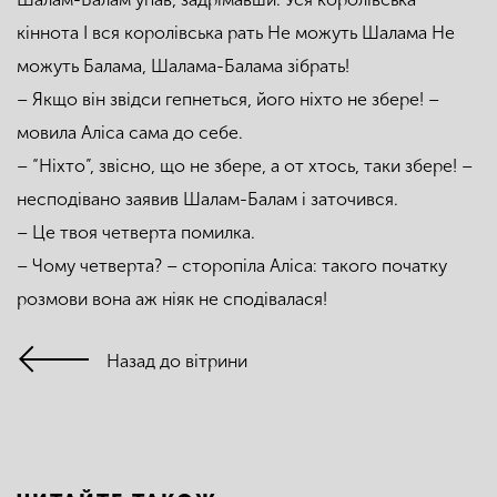
кіннота І вся королівська рать Не можуть Шалама Не
можуть Балама, Шалама-Балама зібрать!
– Якщо він звідси гепнеться, його ніхто не збере! –
мовила Аліса сама до себе.
– “Ніхто”, звісно, що не збере, а от хтось, таки збере! –
несподівано заявив Шалам-Балам і заточився.
– Це твоя четверта помилка.
– Чому четверта? – сторопіла Аліса: такого початку
розмови вона аж ніяк не сподівалася!
Назад до вітрини