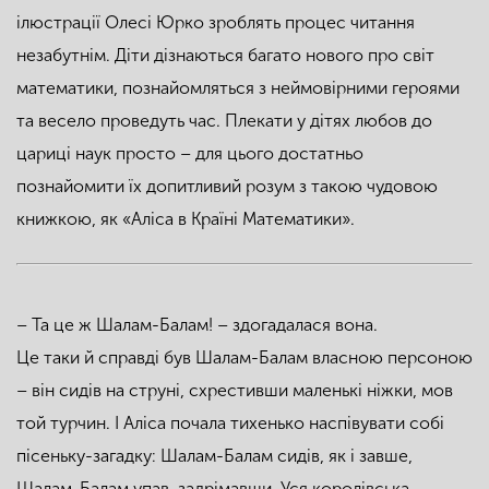
ілюстрації Олесі Юрко зроблять процес читання
незабутнім. Діти дізнаються багато нового про світ
математики, познайомляться з неймовірними героями
та весело проведуть час. Плекати у дітях любов до
цариці наук просто – для цього достатньо
познайомити їх допитливий розум з такою чудовою
книжкою, як «Аліса в Країні Математики».
– Та це ж Шалам-Балам! – здогадалася вона.
Це таки й справді був Шалам-Балам власною персоною
– він сидів на струні, схрестивши маленькі ніжки, мов
той турчин. І Аліса почала тихенько наспівувати собі
пісеньку-загадку: Шалам-Балам сидів, як і завше,
Шалам-Балам упав, задрімавши. Уся королівська