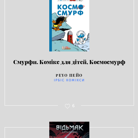
Смурфи. Комікс для дітей, Космосмурф
PEYO ПЕЙО
ІРБІС КОМІКСИ
6