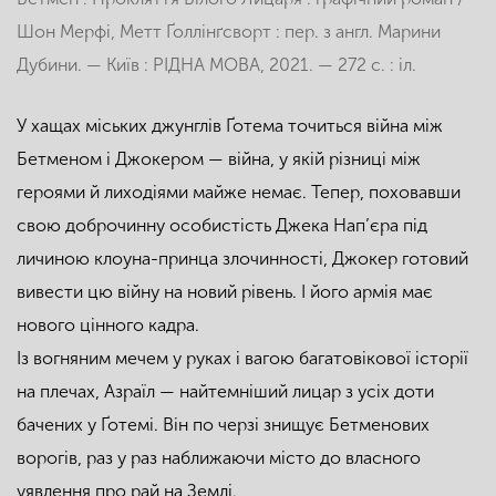
Шон Мерфі, Метт Ґоллінґсворт : пер. з англ. Марини
Дубини. — Київ : РІДНА МОВА, 2021. — 272 с. : іл.
У хащах міських джунглів Ґотема точиться війна між
Бетменом і Джокером — війна, у якій різниці між
героями й лиходіями майже немає. Тепер, поховавши
свою доброчинну особистість Джека Нап’єра під
личиною клоуна-принца злочинності, Джокер готовий
вивести цю війну на новий рівень. І його армія має
нового цінного кадра.
Із вогняним мечем у руках і вагою багатовікової історії
на плечах, Азраїл — найтемніший лицар з усіх доти
бачених у Ґотемі. Він по черзі знищує Бетменових
ворогів, раз у раз наближаючи місто до власного
уявлення про рай на Землі.