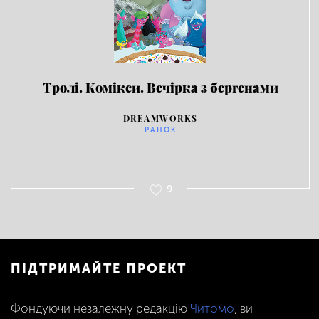
Тролі. Комікси. Вечірка з бергенами
DREAMWORKS
РАНОК
9
ПІДТРИМАЙТЕ ПРОЕКТ
Фондуючи незалежну редакцію
Читомо
, ви