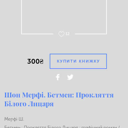
12
300₴
КУПИТИ КНИЖКУ
Шон Мерфі. Бетмен: Прокляття
Білого Лицаря
Мерфі Ш.
Бетмен : Прокляття Білого Лицаря : графічний роман /