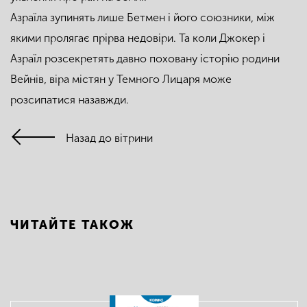
Азраїла зупинять лише Бетмен і його союзники, між
якими пролягає прірва недовіри. Та коли Джокер і
Азраїл розсекретять давно поховану історію родини
Вейнів, віра містян у Темного Лицаря може
розсипатися назавжди.
Назад до вітрини
ЧИТАЙТЕ ТАКОЖ