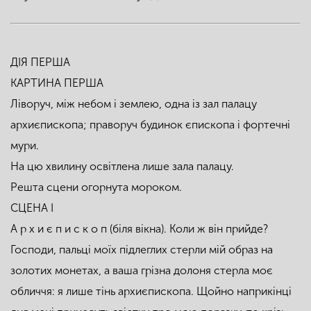
ДІЯ ПЕРША
КАРТИНА ПЕРША
Ліворуч, між небом і землею, одна із зал палацу
архиєпископа; праворуч будинок єпископа і фортечні
мури.
На цю хвилину освітлена лише зала палацу.
Решта сцени огорнута мороком.
СЦЕНА I
А р х и є п и с к о п (біля вікна). Коли ж він прийде?
Господи, пальці моїх підлеглих стерли мій образ на
золотих монетах, а ваша грізна долоня стерла моє
обличчя: я лише тінь архиєпископа. Щойно наприкінці