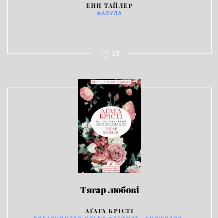
ЕНН ТАЙЛЕР
ФАБУЛА
23
Тягар любові
АҐАТА КРІСТІ