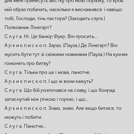
дня мені принесуть звістку про мою поразку, то крізь
мій образ побачать, наскільки я виснажився: і навіщо
тобі, Господи, тінь пастора? (Заходить слуга.)
Полковник Лінегарт?
С л у г а. Ні. Це банкір Фукр. Він просить…
А р х и є п и с к о п. Зараз. (Пауза.) Де Лінегарт? Він
мусить бути тут зі свіжими новинами (Пауза.) На кухнях
гомонять про битву?
С л у г а. Тільки про це і мова, панотче.
А р х и є п и с к о п. І що ж вони кажуть?
С л у г а. Що бій розпочався на славу, і що Конрад
затиснутий між річкою і горою, і що…
А р х и є п и с к о п. Знаю, знаю. Але якщо битися, то
можуть і побити.
С л у г а. Панотче…