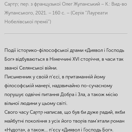
Сартр; пер. з французької Олег Жупанський – К.: Вид-во
Жупанського, 2021. – 160 с. – (Серія “Лауреати
Нобелівської премії”)
Події історико-філософської драми «Диявол і Господь
Бог» відбуваються в Німеччині XVI сторіччя, в часи так
званої Селянської війни.
Письменник у своїй п’єсі, в притаманній йому
філософській манері, надзвичайно по-сучасному
порушує одвічні питання Добра і Зла, а також місію
вільної людини у цьому світі.
Свого часу Сартр написав, що був би дуже радий, якби
майбутні покоління з усіх його творів пам’ятали роман
«Нудота», а також… п’єсу «Диявол і Господь Бог».