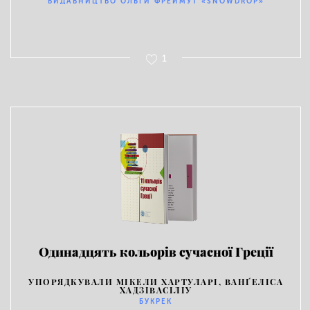
ВИДАВНИЦТВО ОЛЬГИ ФРЕЙМУТ «SNOWDROP»
1
Одинадцять кольорів сучасної Греції
УПОРЯДКУВАЛИ МІКЕЛИ ХАРТУЛАРІ, ВАНҐЕЛІСА
ХАДЗІВАСІЛІУ
БУКРЕК