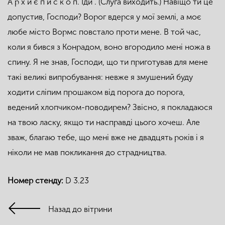
А р х и є п и с к о п. Іди . (Слуга виходить.) Навіщо ти це
допустив, Господи? Ворог вдерся у мої землі, а моє
любе місто Вормс повстало проти мене. В той час,
коли я бився з Конрадом, воно вгородило мені ножа в
спину. Я не знав, Господи, що ти приготував для мене
такі великі випробування: невже я змушений буду
ходити сліпим прошаком від порога до порога,
ведений хлопчиком-поводирем? Звісно, я покладаюся
на твою ласку, якщо ти насправді цього хочеш. Але
зваж, благаю тебе, що мені вже не двадцять років і я
ніколи не мав покликання до страдництва.
Номер стенду:
D 3.23
Назад до вітрини