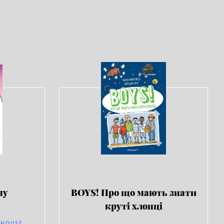
му
BOYS! Про що мають знати
круті хлопці
 HOUSE