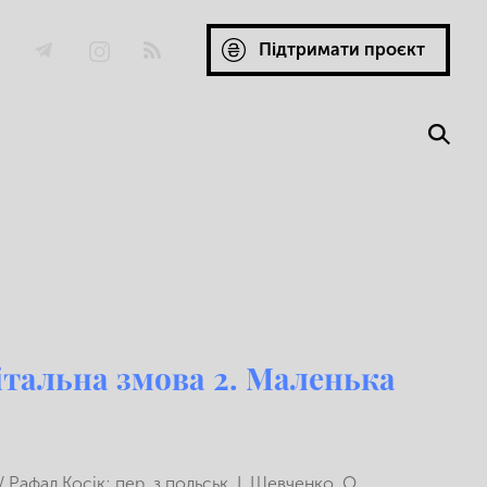
Підтримати проєкт
бітальна змова 2. Маленька
/ Рафал Косік; пер. з польськ. І. Шевченко, О.