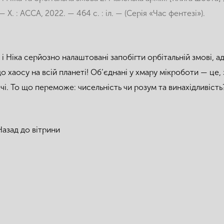
 Х. : АССА, 2022. — 464 с. : іл. — (Серія «Час фентезі»).
 і Ніка серйозно налаштовані запобігти орбітальній змові, 
о хаосу на всій планеті! Об’єднані у хмару мікроботи — це, з
речі. То що переможе: чисельність чи розум та винахідливість
Назад до вітрини