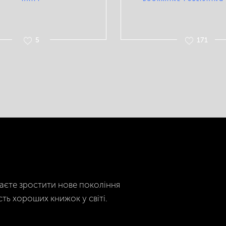
5
171
гаєте зростити нове покоління
сть хороших книжок у світі.