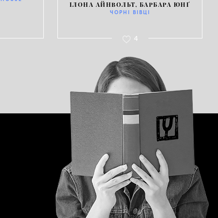
ІЛОНА АЙНВОЛЬТ, БАРБАРА ЮНҐ
ЧОРНІ ВІВЦІ
4