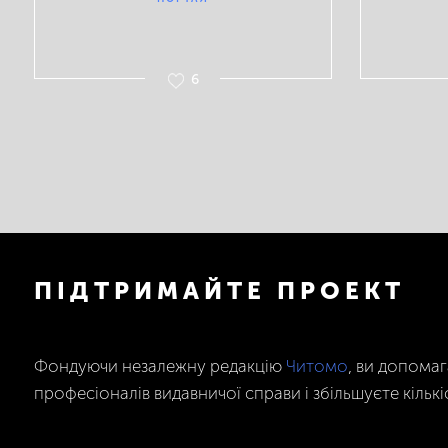
6
ПІДТРИМАЙТЕ ПРОЕКТ
Фондуючи незалежну редакцію
Читомо
, ви допома
професіоналів видавничої справи і збільшуєте кількі