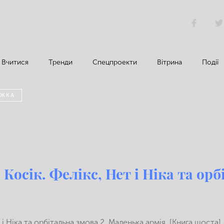
Вчитися
Тренди
Спецпроекти
Вітрина
Події
ИЖКА
Косік. Фелікс, Нет і Ніка та ор
 і Ніка та орбітальна змова 2. Маленька армія. [Книга шоста] 