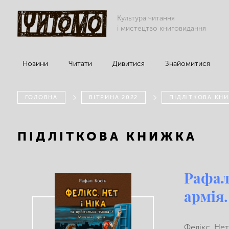
Культура читання
і мистецтво книговидання
Новини
Читати
Дивитися
Знайомитися
ГОЛОВНА
ВІТРИНА 2022
ПІДЛІТКОВА КН
ПІДЛІТКОВА КНИЖКА
Рафал 
армія.
Фелікс, Нет