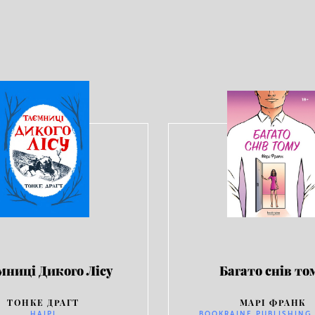
мниці Дикого Лісу
Багато снів то
ТОНКЕ ДРАГТ
МАРІ ФРАНК
НАІРІ
BOOKRAINE PUBLISHING