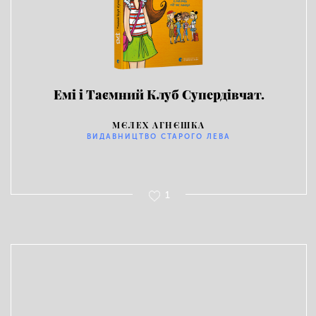
Емі і Таємний Клуб Супердівчат.
Слідство під час канікул
МЄЛЕХ АГНЄШКА
ВИДАВНИЦТВО СТАРОГО ЛЕВА
1