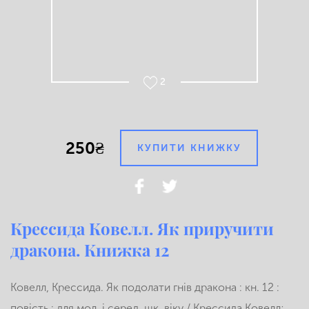
2
250₴
КУПИТИ КНИЖКУ
Крессида Ковелл. Як приручити
дракона. Книжка 12
Ковелл, Крессида. Як подолати гнів дракона : кн. 12 :
повість : для мол. і серед. шк. віку / Крессида Ковелл;