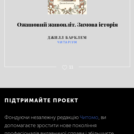
Ожиновий живопліт. Зимова історія
ДЖИЛЛ БАРКЛЕМ
ЧИТАРІУМ
11
ПІДТРИМАЙТЕ ПРОЕКТ
Фондуючи незалежну редакцію
Читомо
, ви
допомагаєте зростити нове покоління
професіоналів видавничої справи і збільшуєте