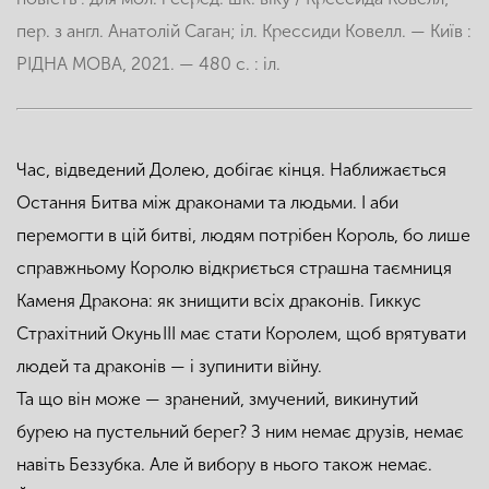
пер. з англ. Анатолій Саган; іл. Крессиди Ковелл. — Київ :
РІДНА МОВА, 2021. — 480 с. : іл.
Час, відведений Долею, добігає кінця. Наближається
Остання Битва між драконами та людьми. І аби
перемогти в цій битві, людям потрібен Король, бо лише
справжньому Королю відкриється страшна таємниця
Каменя Дракона: як знищити всіх драконів. Гиккус
Страхітний Окунь ІІІ має стати Королем, щоб врятувати
людей та драконів — і зупинити війну.
Та що він може — зранений, змучений, викинутий
бурею на пустельний берег? З ним немає друзів, немає
навіть Беззубка. Але й вибору в нього також немає.