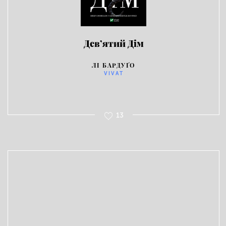
Дев’ятий Дім
ЛІ БАРДУҐО
VIVAT
13