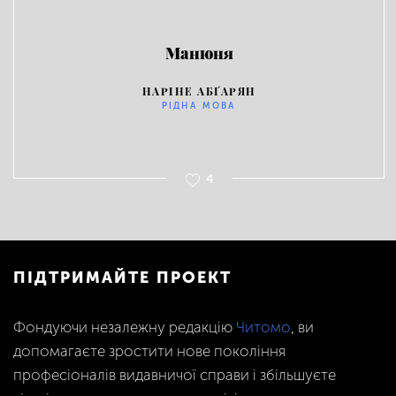
Манюня
НАРІНЕ АБҐАРЯН
РІДНА МОВА
4
ПІДТРИМАЙТЕ ПРОЕКТ
Фондуючи незалежну редакцію
Читомо
, ви
допомагаєте зростити нове покоління
професіоналів видавничої справи і збільшуєте