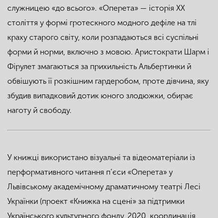
служницею «до всього». «Оперета» — історія ХХ
століття у формі гротескного модного дефіле на тлі
краху старого світу, коли розпадаються всі суспільні
форми й норми, включно з мовою. Аристократи Шарм і
Фірулет змагаються за прихильність Альбертинки й
обвішують її розкішним гардеробом, проте дівчина, яку
збудив випадковий дотик юного злодюжки, обирає
наготу й свободу.
У книжці використано візуальні та відеоматеріали із
перформативного читання п’єси «Оперета» у
Львівському академічному драматичному театрі Лесі
Українки (проект «Книжка на сцені» за підтримки
Українського культурного фонду, 2020, координація