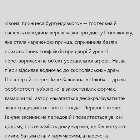
«Івона, принцеса бургундського» — гротескна й
наскрізь пародійна версія казки про дивну Попелюшку,
яка стала нареченою принца, спричинила безліч
психологічних конфліктів при дворі й урешті
перетворилася на об’єкт усезагальної агресії. Назва
п’єси відсилає водночас до «королівських» драм
Шекспіра й оперет Імре Кальмана, «Шлюб» — драма
особистості, ув’язненої в закостенілих формах,
ламаючи які, автор намагається десакралізувати так
звані традиційні цінності. Солдат Першої світової
Генрик засинає на передовій і повертається уві сні
додому, проте замість дому корчма, де бешкетують
пияки, батьки стали корчмарями, а наречена