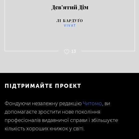
Дев’ятий Дім
ЛІ БАРДУҐО
VIVAT
13
ПІДТРИМАЙТЕ ПРОЕКТ
Фондуючи незалежну редакцію
Читомо
, ви
допомагаєте зростити нове покоління
професіоналів видавничої справи і збільшуєте
кількість хороших книжок у світі.