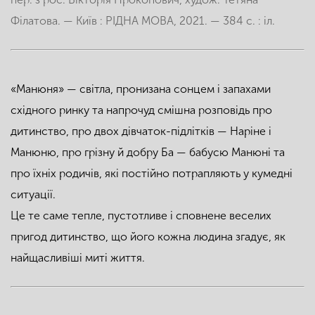
Філатова. — Київ : РІДНА МОВА, 2021. — 384 с. : іл.
«Манюня» — світла, пронизана сонцем і запахами
східного ринку та напрочуд смішна розповідь про
дитинство, про двох дівчаток-підлітків — Наріне і
Манюню, про грізну й добру Ба — бабусю Манюні та
про їхніх родичів, які постійно потрапляють у кумедні
ситуації.
Це те саме тепле, пустотливе і сповнене веселих
пригод дитинство, що його кожна людина згадує, як
найщасливіші миті життя.