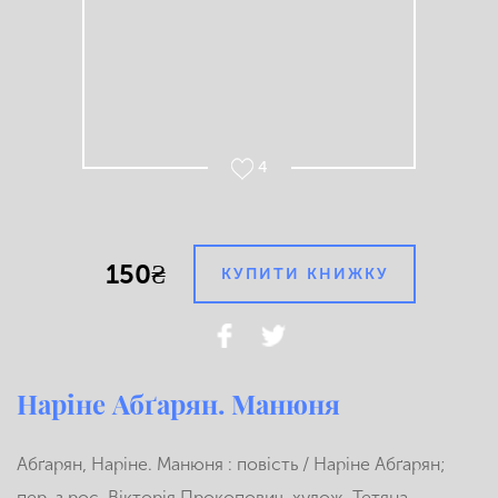
4
150₴
КУПИТИ КНИЖКУ
Наріне Абґарян. Манюня
Абґарян, Наріне. Манюня : повість / Наріне Абґарян;
пер. з рос. Вікторія Прокопович, худож. Тетяна