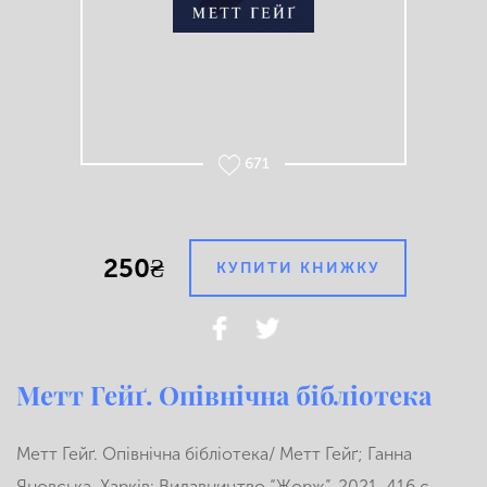
671
250₴
КУПИТИ КНИЖКУ
Метт Гейґ. Опівнічна бібліотека
Метт Гейґ. Опівнічна бібліотека/ Метт Гейґ; Ганна
Яновська. Харків: Видавництво “Жорж”, 2021. 416 с.