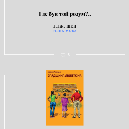
І де був той розум?..
Л.ДЖ. ШЕН
РІДНА МОВА
6