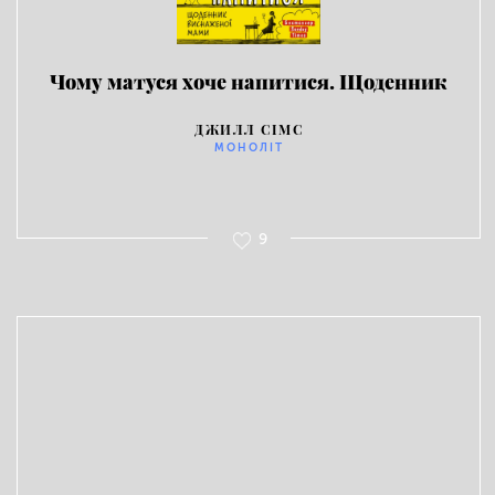
Чому матуся хоче напитися. Щоденник
виснаженої мами
ДЖИЛЛ СІМС
МОНОЛІТ
9