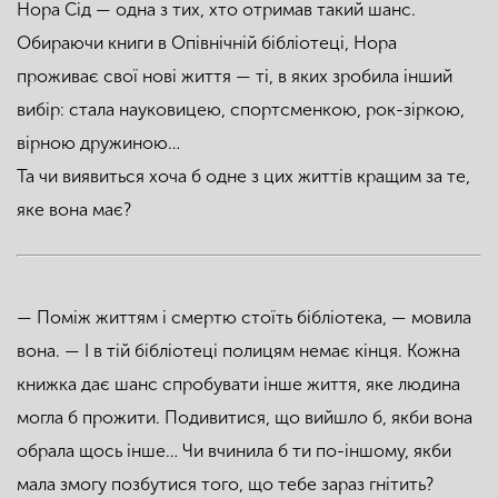
Нора Сід — одна з тих, хто отримав такий шанс.
Обираючи книги в Опівнічній бібліотеці, Нора
проживає свої нові життя — ті, в яких зробила інший
вибір: стала науковицею, спортсменкою, рок-зіркою,
вірною дружиною…
Та чи виявиться хоча б одне з цих життів кращим за те,
яке вона має?
— Поміж життям і смертю стоїть бібліотека, — мовила
вона. — І в тій бібліотеці полицям немає кінця. Кожна
книжка дає шанс спробувати інше життя, яке людина
могла б прожити. Подивитися, що вийшло б, якби вона
обрала щось інше… Чи вчинила б ти по-іншому, якби
мала змогу позбутися того, що тебе зараз гнітить?