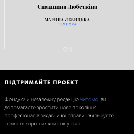
Спадщина Любеткіна
МАРИНА ЛЕВИЦЬКА
ТЕМПОРА
5
ПІДТРИМАЙТЕ ПРОЕКТ
Фондуючи незалежну редакцію
Читомо
, ви
допомагаєте зростити нове покоління
професіоналів видавничої справи і збільшуєте
кількість хороших книжок у світі.