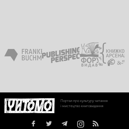
Портал про культуру читання
і мистецтво книговидання