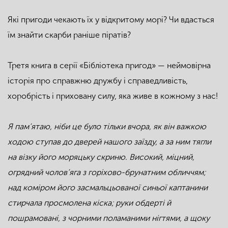
Які пригоди чекають їх у відкритому морі? Чи вдасться
їм знайти скарби раніше піратів?
Третя книга в серії «Бібліотека пригод» — неймовірна
історія про справжню дружбу і справедливість,
хоробрість і приховану силу, яка живе в кожному з нас!
Я пам’ятаю, ніби це було тільки вчора, як він важкою
ходою ступав до дверей нашого заїзду, а за ним тягли
на візку його моряцьку скриню. Високий, міцний,
огрядний чолов’яга з горіхово-брунатним обличчям;
над коміром його засмальцьованої синьої каптанини
стирчала просмолена кіска; руки обдерті й
пошрамовані, з чорними поламаними нігтями, а щоку