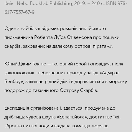
Київ : Nebo BookLab Publishing, 2019. – 240 с. ISBN 978-
617-7537-67-9
Один з найбільш відомих романів англійського
письменника Роберта Луїса Стівенсона про пошуки
скарбів, захованих на далекому острові піратами.
Юний Джим Гокінс — головний герой і оповідач, після
захоплюючих і небезпечних пригод у заїзді «Адмірал
Бенбоу», залишає рідний дім і відправляється в морську
подорож до таємничого Острову Скарбів.
Експедиція організована і, здається, продумана до
дрібниць: чудова шхуна «Еспаньйола», достатньо їжі,
зброї та питної води й віддана команда моряків.