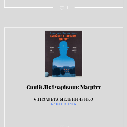
1
Синiй Лiс i чарiвник Магрiтт
ЄЛИЗАВЕТА МЕЛЬНИЧЕНКО
САМІТ-КНИГА