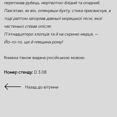
перетинав рубець, мертвотно-блідий та огидний.
Пам’ятаю, як він, оглянувши бухту, стиха присвиснув, а
тоді раптом загорлав давньої моряцької пісні, якої
частенько співав опісля:
П’ятнадцятеро хлопців та й на скриню мерця, —
Йо-го-го, ще й плящина рому!
Книжка також видана російською мовою.
Номер стенду:
D 3.08
Назад до вітрини