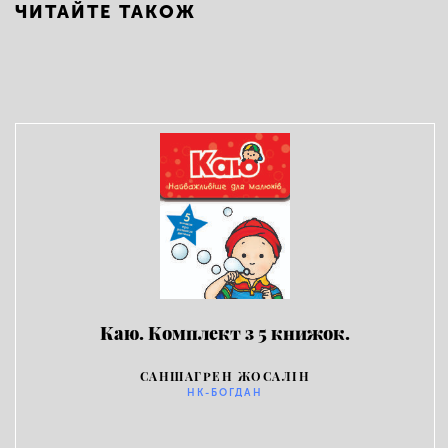
ЧИТАЙТЕ ТАКОЖ
Каю. Комплект з 5 книжок.
Найважливіше для малюків
САНШАГРЕН ЖОСАЛІН
НК-БОГДАН