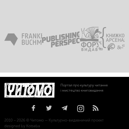
Портал про культуру читання
і мистецтво книговидання
2010 – 2026 © Читомо — Культурно-видавничий проект
designed by Kotseba