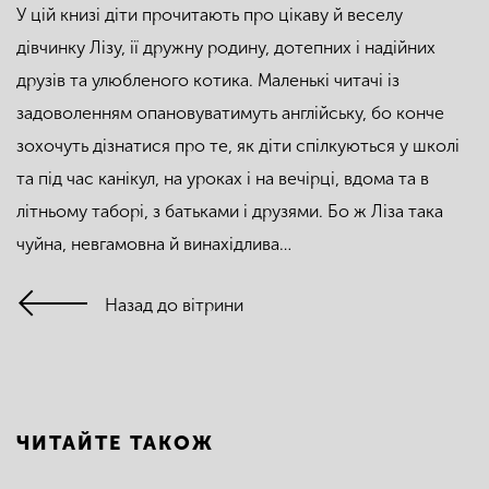
У цій книзі діти прочитають про цікаву й веселу
дівчинку Лізу, ії дружну родину, дотепних і надійних
друзів та улюбленого котика. Маленькі читачі із
задоволенням опановуватимуть англійську, бо конче
зохочуть дізнатися про те, як діти спілкуються у школі
та під час канікул, на уроках і на вечірці, вдома та в
літньому таборі, з батьками і друзями. Бо ж Ліза така
чуйна, невгамовна й винахідлива…
Назад до вітрини
ЧИТАЙТЕ ТАКОЖ