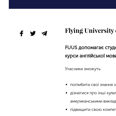
Flying Universit
FUUS допомагає студен
курси англійської мов
Учасники зможуть:
поглибити свої знання 
дізнатися про інші кул
американськими виклад
підвищити свою компете