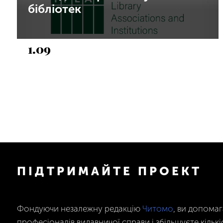
бібліотек
1.09
ПІДТРИМАЙТЕ ПРОЕКТ
Фондуючи незалежну редакцію
Читомо
, ви допома
професіоналів видавничої справи і збільшуєте кількі