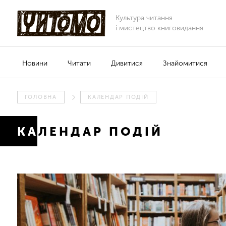
Культура читання
і мистецтво книговидання
Новини
Читати
Дивитися
Знайомитися
ГОЛОВНА
КАЛЕНДАР ПОДІЙ
КАЛЕНДАР ПОДІЙ