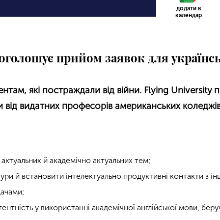
додати в
календар
y оголошує прийом заявок для українс
там, які постраждали від війни. Flying University
и від видатних професорів американських коледжів 
з актуальних й академічно актуальних тем;
ьтури й встановити інтелектуально продуктивні контакти з 
ачами;
нтність у використанні академічної англійської мови, беруч