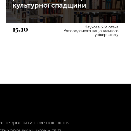
культурної спадщини
15.10
Наукова бібліотека
Ужгородського національного
університету
гаєте зростити нове покоління
сть хороших книжок у світі.