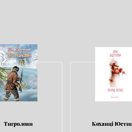
Тигролови
Коханці Юстиц