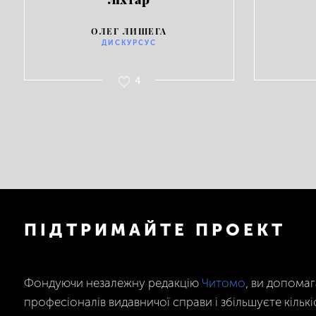
ОЛЕГ ЛИШЕГА
ДИСКУРСУС
4
ПІДТРИМАЙТЕ ПРОЕКТ
Фондуючи незалежну редакцію
Читомо
, ви допома
професіоналів видавничої справи і збільшуєте кількі