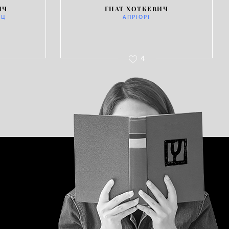
ИЧ
ГНАТ ХОТКЕВИЧ
ІЦ
АПРІОРІ
4