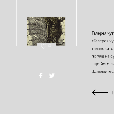
Галерея чут
«Галерея чу
13
талановитог
погляд на с
і що його л
Вдивляйтеся