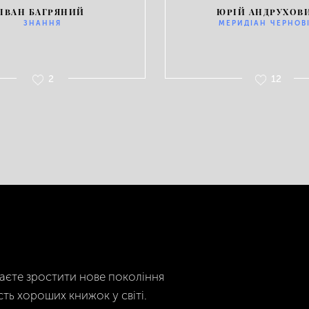
ІВАН БАГРЯНИЙ
ЮРІЙ АНДРУХОВ
ЗНАННЯ
МЕРИДІАН ЧЕРНОВ
2
12
гаєте зростити нове покоління
сть хороших книжок у світі.