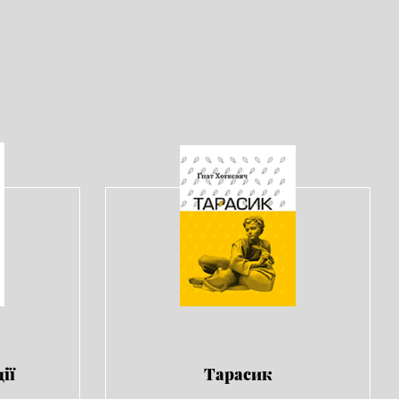
ії
Тарасик