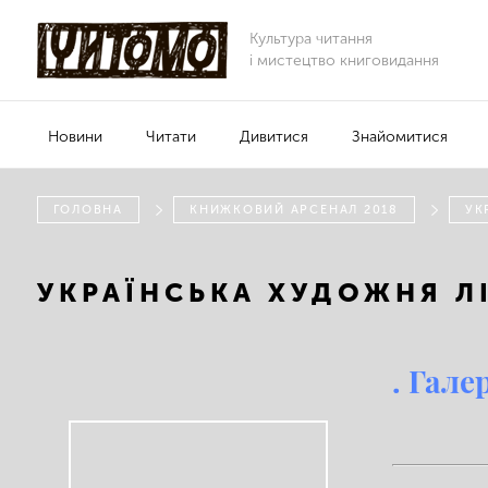
Культура читання
і мистецтво книговидання
Новини
Читати
Дивитися
Знайомитися
ГОЛОВНА
КНИЖКОВИЙ АРСЕНАЛ 2018
УК
УКРАЇНСЬКА ХУДОЖНЯ Л
. Гале