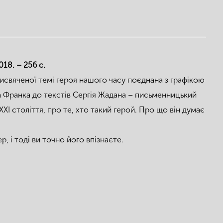
18. – 256 с.
присвяченої темі героя нашого часу поєднана з графікою
на Франка до текстів Сергія Жадана – письменницький
ХІ століття, про те, хто такий герой. Про що він думає
, і тоді ви точно його впізнаєте.