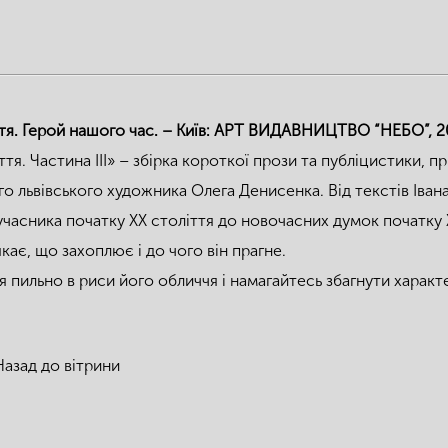
тя. Герой нашого час. – Київ: АРТ ВИДАВНИЦТВО “НЕБО”, 20
ття. Частина III» – збірка короткої прози та публіцистики, 
о львівського художника Олега Денисенка. Від текстів Іва
учасника початку ХХ століття до новочасних думок початку Х
якає, що захоплює і до чого він прагне.
 пильно в риси його обличчя і намагайтесь збагнути характер
Назад до вітрини