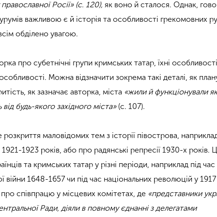
православної Росії» (с. 120),
як воно й сталося. Однак, гов
урумів важливою є й історія та особливості грекомовних ру
всім обділено увагою.
рка про субетнічні групи кримських татар, їхні особливості
 особливості. Можна відзначити зокрема такі деталі, як пла
ритість, як зазначає авторка, міста
«жили й функціонували я
ь від будь-якого західного міста»
(с. 107)
.
 розкриття маловідомих тем з історії півострова, наприкла
1921-1923 років, або про радянські репресії 1930-х років. 
аїнців та кримських татар у різні періоди, наприклад під час
 війни 1648-1657 чи під час національних революцій у 1917
про співпрацю у місцевих комітетах, де
«представники укр
ентральної Ради, діяли в повному єднанні з делегатами