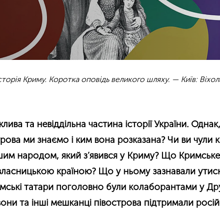
сторія Криму. Коротка оповідь великого шляху. — Київ: Віхол
лива та невіддільна частина історії України. Однак,
трова ми знаємо і ким вона розказана? Чи ви чули 
шим народом, який з’явився у Криму? Що Кримськ
власницькою країною? Що у ньому зазнавали утиск
мські татари поголовно були колаборантами у Др
вони та інші мешканці півострова підтримали росі