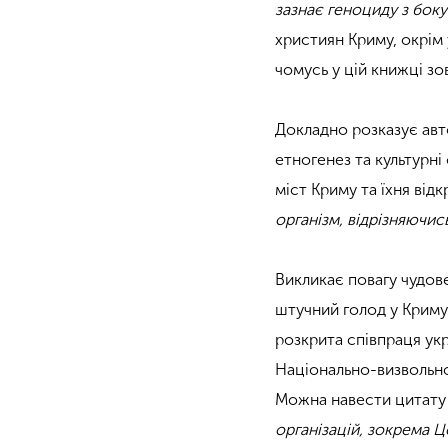
зазнає геноциду з боку 
християн Криму, окрім 
чомусь у цій книжці зо
Докладно розказує авто
етногенез та культурні
міст Криму та їхня відк
організм, відрізняючис
Викликає повагу чудове
штучний голод у Криму 
розкрита співпраця укр
Національно-визвольної
Можна навести цитату 
організацій, зокрема Ц