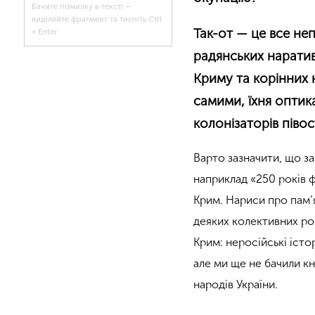
Бачите помилку в тексті —
виділяйте фрагмент та тисніть Ctrl
Так-от — це все не
+ Enter
радянських наратив
Криму та корінних 
самими, їхня оптик
колонізаторів півос
Варто зазначити, що за 
наприклад «250 років ф
Крим. Нариси про пам’
деяких колективних ро
Крим: неросійські істо
але ми ще не бачили кн
народів України.