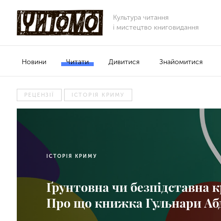
Культура читання
і мистецтво книговидання
Новини
Читати
Дивитися
Знайомитися
РЕЦЕНЗІЇ
ІСТОРІЯ КРИМУ
ІСТОРІЯ КРИМУ
Ґрунтовна чи безпідставна 
Про що книжка Гульнари Абд