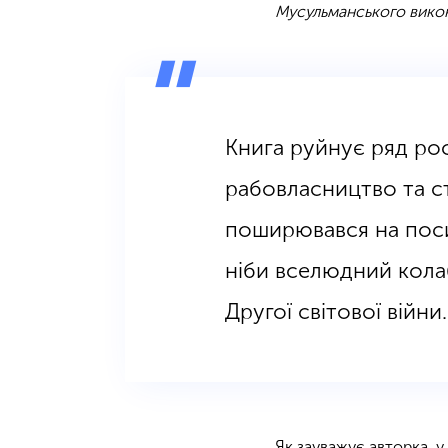
Мусульманського вик
Книга руйнує ряд рос
рабовласництво та с
поширювався на поси
ніби вселюдний кола
Другої світової війни.
Як зауважує авторка, 