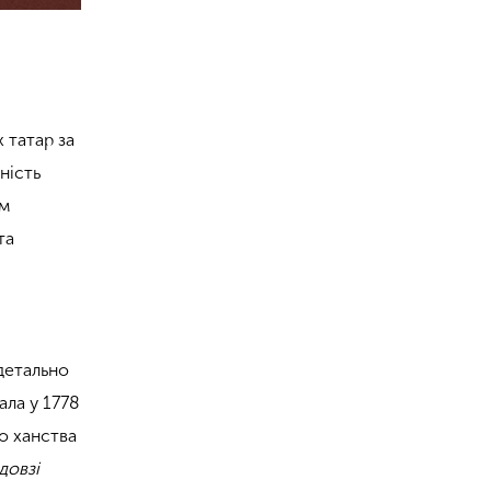
 татар за
ність
ім
та
о
 детально
ала у 1778
о ханства
довзі