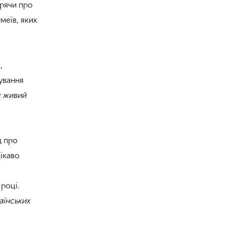
орячи про
меїв, яких
,
нування
к живий
д про
Цікаво
 році.
аїнських