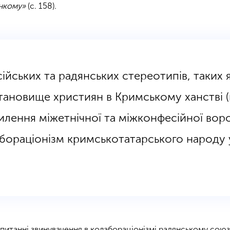
онкому»
(с. 158)
.
ійських та радянських стереотипів, таких 
тановище християн в Кримському ханстві (
лення міжетнічної та міжконфесійної воро
бораціонізм кримськотатарського народу 
у питанні звинувачення в колабораціонізмі радянському сою