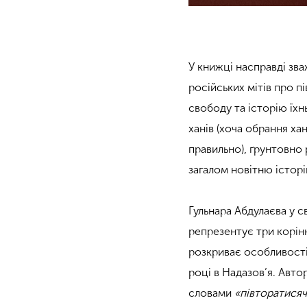
У книжці насправді зв
російських мітів про п
свободу та історію їхн
ханів (хоча обрання х
правильно), ґрунтовно
загалом новітню істор
Гульнара Абдулаєва у 
репрезентує три корін
розкриває особливості
році в Надазов’я. Авт
словами
«півторатисяч