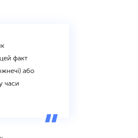
як
цей факт
жнечі) або
у часи
зу