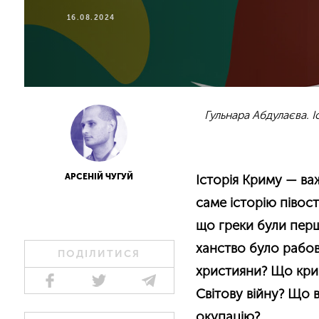
16.08.2024
Гульнара Абдулаєва. І
АРСЕНІЙ ЧУГУЙ
Історія Криму — важ
саме історію півос
що греки були пер
ханство було рабо
ПОДІЛИТИСЯ
християни? Що кри
Світову війну? Що 
окупацію?