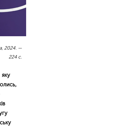
а, 2024. —
224 с.
 яку
колись,
е
ів
угу
йську