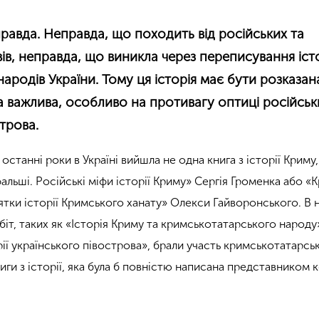
правда. Неправда, що походить від російських та
ів, неправда, що виникла через переписування істо
народів України. Тому ця історія має бути розказа
а важлива, особливо на противагу оптиці російськ
трова.
останні роки в Україні вийшла не одна книга з історії Криму,
альші. Російські міфи історії Криму» Сергія Громенка або «К
ятки історії Кримського ханату» Олекси Гайворонського. В 
біт, таких як «Історія Криму та кримськотатарського народ
рії українського півострова», брали участь кримськотатарськ
иги з історії, яка була б повністю написана представником 