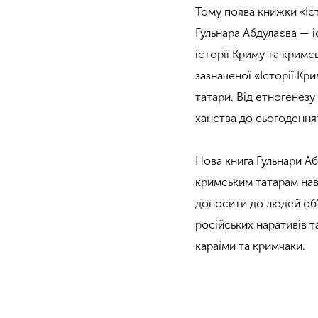
Тому поява книжки «Іс
Гульнара Абдулаєва — 
історії Криму та кримс
зазначеної «Історії Кри
татари. Від етногенезу
ханства до сьогодення
Нова книга Гульнари А
кримським татарам нав’
доносити до людей об’
російських наративів та
караїми та кримчаки.