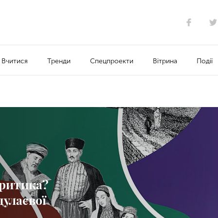
Вчитися
Тренди
Спецпроекти
Вітрина
Події
критика?
улаєвої