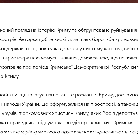
ажений погляд на історію Криму та обґрунтоване руйнування
івострів. Авторка добре висвітлила шлях боротьби кримських
ьої державності, показала державну систему ханства, вибор
анів аристократією чомусь названо демократією, що не зовс
 розповіла про період Кримської Демократичної Республіки 
ію Криму.
своїй книжці показує національне розмаїття Криму, достойн
ні народи України, що сформувалися на півострові, а також
 урумів, тюркомовних християн Криму, яких Росія депортув
орка справедливо підсумовує розділ про християн Кримськог
олітня історія кримського православного християнства нев