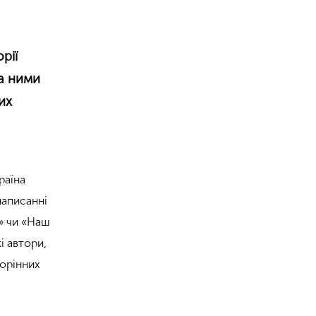
рії
на ними
их
раїна
написанні
у» чи «Наш
і автори,
корінних