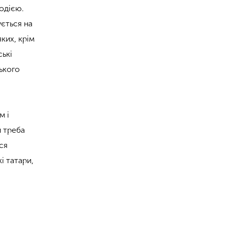
одією.
ується на
ких, крім
ські
ського
м і
и треба
ся
кі татари,