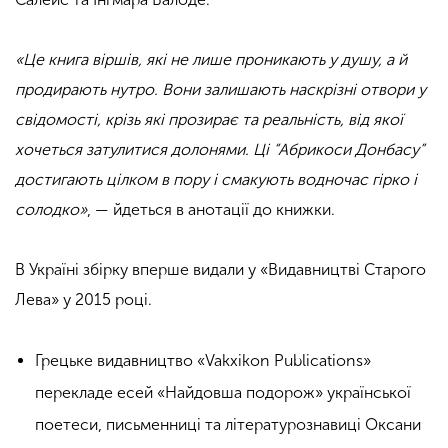
«Це книга віршів, які не лише проникають у душу, а й
продирають нутро. Вони залишають наскрізні отвори у
свідомості, крізь які прозирає та реальність, від якої
хочеться затулитися долонями. Ці “Абрикоси Донбасу”
достигають цілком в пору і смакують водночас гірко і
солодко»
, — йдеться в анотації до книжки.
В Україні збірку вперше видали у «Видавництві Старого
Лева» у 2015 році.
Грецьке видавництво «Vakxikon Publications»
перекладе есей «Найдовша подорож» української
поетеси, письменниці та літературознавиці Оксани