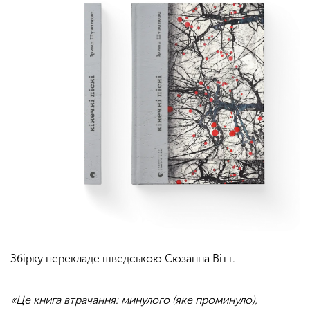
Збірку перекладе шведською Сюзанна Вітт.
«Це книга втрачання: минулого (яке проминуло),