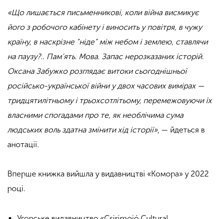
«Що лишається письменникові, коли війна висмикує
його з робочого кабінету і виносить у повітря, в чужу
країну, в наскрізне “ніде” між небом і землею, ставлячи
на паузу?.. Пам’ять. Мова. Запас нерозказаних історій.
Оксана Забужко розглядає витоки сьогоднішньої
російсько-української війни у двох часових вимірах —
тридцятилітньому і трьохсотлітьому, перемежовуючи їх
власними спогадами про те, як необлічима сума
людських воль здатна змінити хід історії»
, — йдеться в
анотації.
Вперше книжка вийшла у видавництві «Комора» у 2022
році.
Угорське видавництво «Csirimojó Cultural