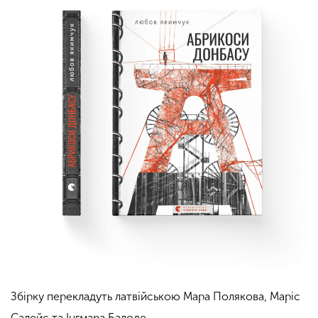
Збірку перекладуть латвійською Мара Полякова, Маріс
Салейс та Інгмара Балоде.