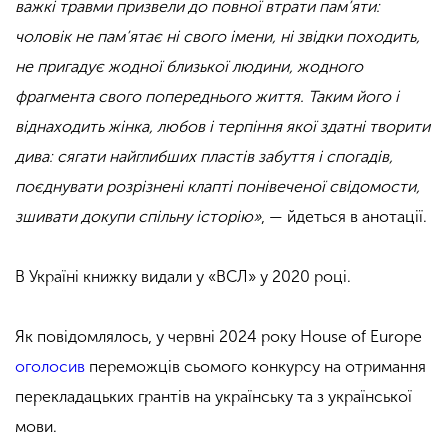
важкі травми призвели до повної втрати пам’яти:
чоловік не пам’ятає ні свого імени, ні звідки походить,
не пригадує жодної близької людини, жодного
фрагмента свого попереднього життя. Таким його і
віднаходить жінка, любов і терпіння якої здатні творити
дива: сягати найглибших пластів забуття і спогадів,
поєднувати розрізнені клапті понівеченої свідомости,
зшивати докупи спільну історію»
, — йдеться в анотації.
В Україні книжку видали у «ВСЛ» у 2020 році.
Як повідомлялось, у червні 2024 року House of Europe
оголосив
переможців сьомого конкурсу на отримання
перекладацьких грантів на українську та з української
мови.