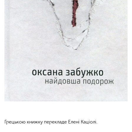
Грецькою книжку перекладе Елені Каціолі.