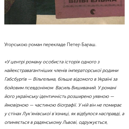
Угорською роман перекладе Петер Бараш.
«У центрі роману особиста історія одного з
найекстравагантніших членів імператорської родини
Габс­бурґів — Вільгельма, більше відомого в Україні за
бойовим псевдонімом Василь Вишиваний. У романі
його українську ідентичність розширено уявною —
ймовірною — частиною біографії. У ній він не помирає
у стінах Лук’янівської в’язниці, як відбулося насправді, а
опиняється в радянському Львові, одружується,