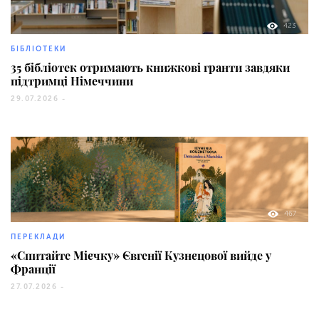
423
БІБЛІОТЕКИ
35 бібліотек отримають книжкові гранти завдяки
підтримці Німеччини
29.07.2026 -
467
ПЕРЕКЛАДИ
«Спитайте Мієчку» Євгенії Кузнєцової вийде у
Франції
27.07.2026 -