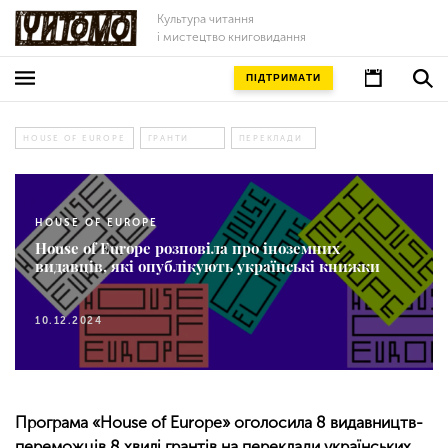
Культура читання
і мистецтво книговидання
ПІДТРИМАТИ
HOUSE OF EUROPE
ГРАНТИ
ПЕРЕКЛАДИ
HOUSE OF EUROPE
House of Europe розповіла про іноземних
видавців, які опублікують українські книжки
10.12.2024
Програма «House of Europe» оголосила 8 видавництв-
переможців 8 хвилі грантів на переклади українських