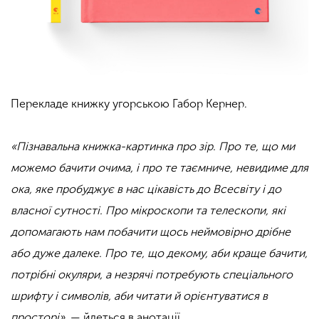
Перекладе книжку угорською Габор Кернер.
«Пізнавальна книжка-картинка про зір. Про те, що ми
можемо бачити очима, і про те таємниче, невидиме для
ока, яке пробуджує в нас цікавість до Всесвіту і до
власної сутності. Про мікроскопи та телескопи, які
допомагають нам побачити щось неймовірно дрібне
або дуже далеке. Про те, що декому, аби краще бачити,
потрібні окуляри, а незрячі потребують спеціального
шрифту і символів, аби читати й орієнтуватися в
просторі»
, — йдеться в анотації.