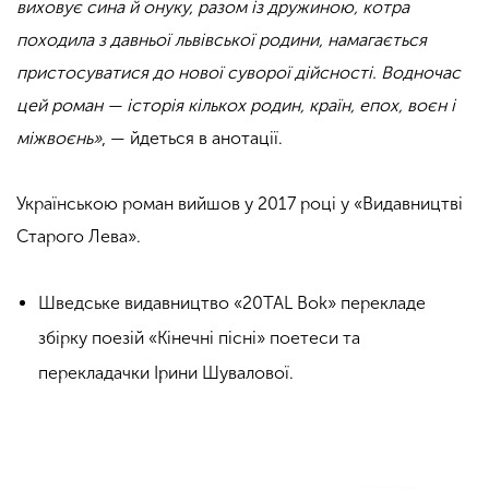
виховує сина й онуку, разом із дружиною, котра
походила з давньої львівської родини, намагається
пристосуватися до нової суворої дійсності. Водночас
цей роман — історія кількох родин, країн, епох, воєн і
міжвоєнь»
, — йдеться в анотації.
Українською роман вийшов у 2017 році у «Видавництві
Старого Лева».
Шведське видавництво «20TAL Bok» перекладе
збірку поезій «Кінечні пісні» поетеси та
перекладачки Ірини Шувалової.