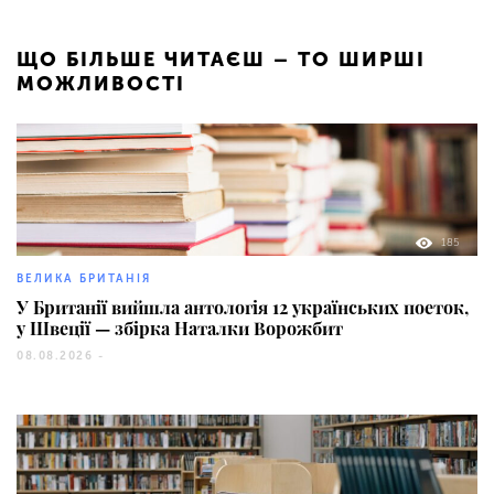
ЩО БІЛЬШЕ ЧИТАЄШ – ТО ШИРШІ
МОЖЛИВОСТІ
185
ВЕЛИКА БРИТАНІЯ
У Британії вийшла антологія 12 українських поеток,
у Швеції — збірка Наталки Ворожбит
08.08.2026 -