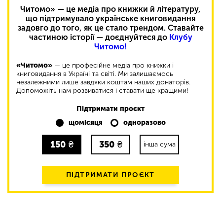
Читомо» — це медіа про книжки й літературу,
що підтримувало українське книговидання
задовго до того, як це стало трендом. Ставайте
частиною історії — доєднуйтеся до
Клубу
Читомо!
«Читомо»
— це професійне медіа про книжки і
книговидання в Україні та світі. Ми залишаємось
незалежними лише завдяки коштам наших донаторів.
Допоможіть нам розвиватися і ставати ще кращими!
Підтримати проєкт
щомісяця
одноразово
150
₴
350
₴
інша сума
ПІДТРИМАТИ ПРОЄКТ