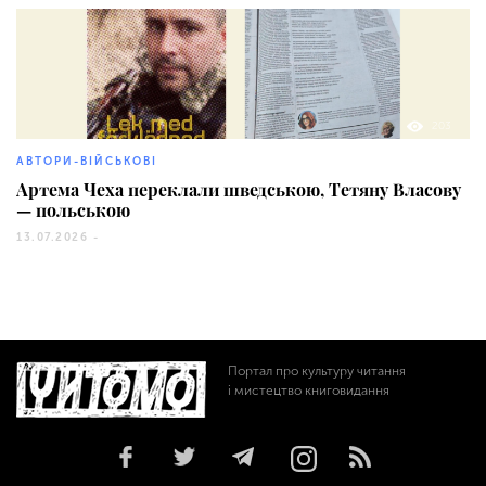
203
АВТОРИ-ВІЙСЬКОВІ
Артема Чеха переклали шведською, Тетяну Власову
— польською
13.07.2026 -
Портал про культуру читання
і мистецтво книговидання