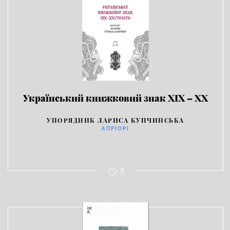
Український книжковий знак ХIХ – ХХ
століть
УПОРЯДНИК ЛАРИСА КУПЧИНСЬКА
АПРІОРІ
3