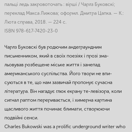
пальці ледь закровоточать : вірші / Чарлз Буковскі;
переклад Макса Лижова; оформл. Дмитра Цапка. — К.:
Люта справа, 2018. — 224 с.
ISBN 978-617-7420-23-0
Чарлз Буковскі був родючим андеграундним
письменником, який в своїх поезіях і прозі зма-
льовував розбещене міське життя і занепад
американського суспільства. Його твори не впи-
суються в те, що нам зазвичай пропонує сучасна
література. Він нагадує глюк екрану те-левізора, коли
сигнал раптом переривається, і химерна картина
щасливого життя починає блимати, створюючи
подвійні сенси.
Charles Bukowski was a prolific underground writer who