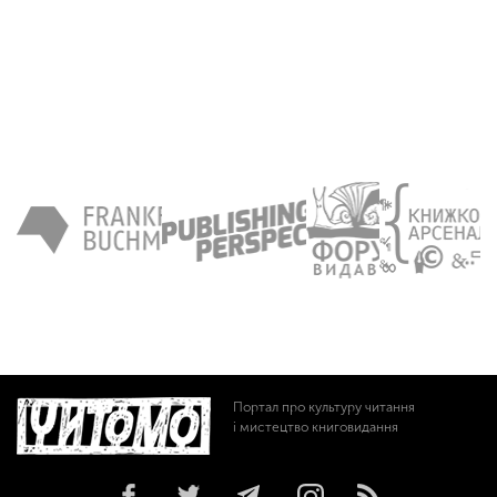
Портал про культуру читання
і мистецтво книговидання