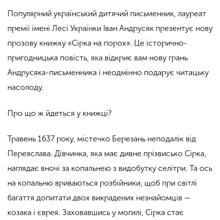
Популярний український дитячий письменник, лауреат
премії імені Лесі Українки Іван Андрусяк презентує нову
прозову книжку «Сірка на порох». Це історично-
пригодницька повість, яка відкриє вам нову грань
Андрусяка-письменника і неодмінно подарує читацьку
насолоду.
Про що ж йдеться у книжці?
Травень 1637 року, містечко Березань неподалік від
Переяслава. Дівчинка, яка має дивне прізвисько Сірка,
наглядає вночі за копальнею з видобутку селітри. Та ось
на копальню вриваються розбійники, щоб при світлі
багаття допитати двох викрадених незнайомців —
козака і єврея. Заховавшись у могилі, Сірка стає