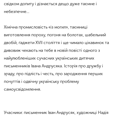
свідком допиту і дізнається дещо дуже таємне і
небезпечне…
Хімічна промисловість «із могил», таємниці
виготовлення пороху, погоня на болотах, шабельний
двобій, ґаджети ХVІІ століття і ще чимало цікавинок та
дивовиж чекають на тебе в новій повісті одного з
найулюбленіших сучасних українських дитячих
письменників Івана Андрусяка. Історія про дружбу і
зраду, про підлість і честь, про зародження перших
почуттів і одвічну українську проблему
самоусвідомлення.
Учасники: письменник
Іван Андрусяк
, художниці Надія