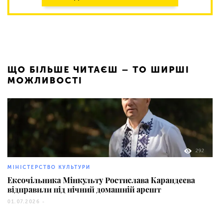
ЩО БІЛЬШЕ ЧИТАЄШ – ТО ШИРШІ
МОЖЛИВОСТІ
292
МІНІСТЕРСТВО КУЛЬТУРИ
Ексочільника Мінкульту Ростислава Карандєєва
відправили під нічний домашній арешт
01.07.2026 -