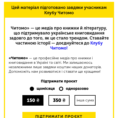
Цей матеріал підготовано завдяки учасникам
Клубу Читомо
Читомо» — це медіа про книжки й літературу,
що підтримувало українське книговидання
задовго до того, як це стало трендом. Ставайте
частиною історії — доєднуйтеся до
Клубу
Читомо!
«Читомо»
— це професійне медіа про книжки і
книговидання в Україні та світі. Ми залишаємось
незалежними лише завдяки коштам наших донаторів.
Допоможіть нам розвиватися і ставати ще кращими!
Підтримати проєкт
щомісяця
одноразово
150
₴
350
₴
інша сума
ПІДТРИМАТИ ПРОЄКТ