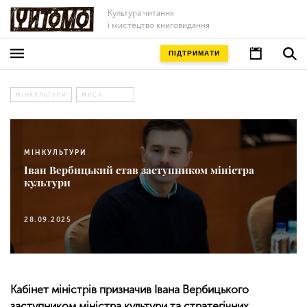
Культура читання
і мистецтво книговидання
ПІДТРИМАТИ
МІНКУЛЬТУРИ
МКСК
МІНКУЛЬТУРИ
Іван Вербицький став заступником міністра
культури
28.09.2025
Кабінет міністрів призначив Івана Вербицького
заступником міністра культури та стратегічних