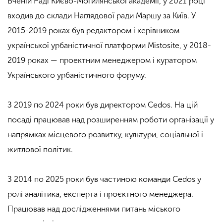
Вченій Раді Києво-Могилянської академії, у 2021 році
входив до склади Наглядової ради Маршу за Київ. У
2015-2019 роках був редактором і керівником
української урбаністичної платформи Mistosite, у 2018-
2019 роках — проектним менеджером і куратором
Українського урбаністичного форуму.
З 2019 по 2024 роки був директором Cedos. На цій
посаді працював над розширенням роботи організації у
напрямках місцевого розвитку, культури, соціальної і
житлової політик.
З 2014 по 2025 роки був частиною команди Cedos у
ролі аналітика, експерта і проєктного менеджера.
Працював над дослідженнями питань міського