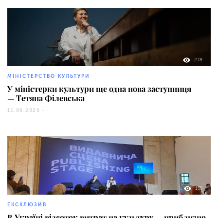
278
МІНІСТЕРСТВО КУЛЬТУРИ
У міністерки культури ще одна нова заступниця
— Тетяна Філевська
11.06.2026 -
155
ЕКСКЛЮЗИВ
В Україні відсоток витрат на культуру — приблизно