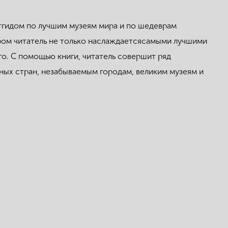
ртгидом по лучшим музеям мира и по шедеврам
ором читатель не только наслаждаетсясамыми лучшими
о. С помощью книги, читатель совершит ряд
ных стран, незабываемым городам, великим музеям и