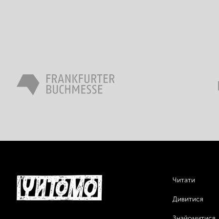
Читати
Дивитися
Знайомитися