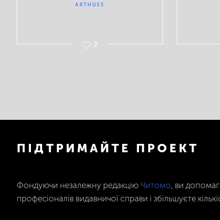
ARTHUSS
2
ПІДТРИМАЙТЕ ПРОЕКТ
Фондуючи незалежну редакцію
Читомо
, ви допома
професіоналів видавничої справи і збільшуєте кількі