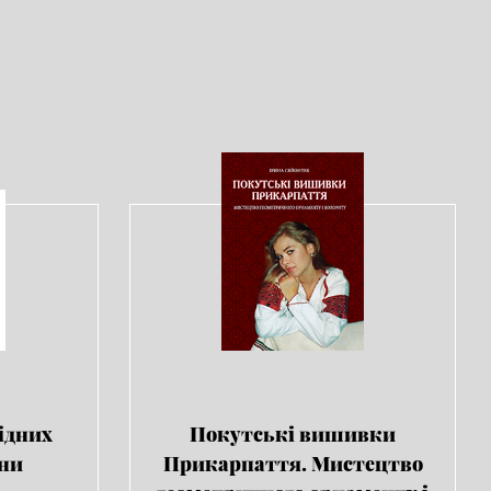
ідних
Покутські вишивки
їни
Прикарпаття. Мистецтво