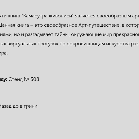
ути книга “Камасутра живописи” является своеобразным а
 Данная книга – это своеобразное Арт-путешествие, в кот
иями, но и разгадывает тайны, окружающие мир прекрасног
ых виртуальных прогулок по сокровищницам искусства раз
ира.
нду:
Стенд № 308
Назад до вітрини