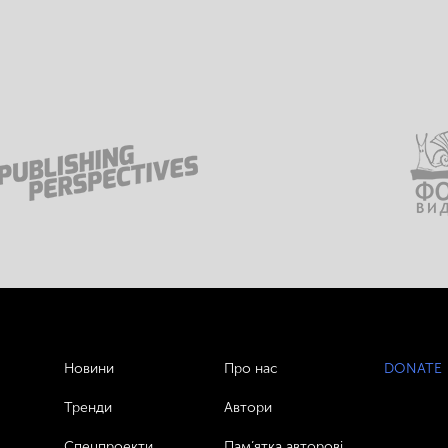
Новини
Про нас
DONATE
Тренди
Автори
Спецпроекти
Пам’ятка авторові