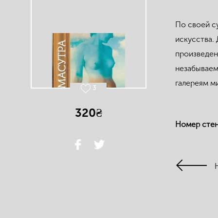
По своей с
искусства.
произведен
незабываем
галереям м
3
320₴
Номер сте