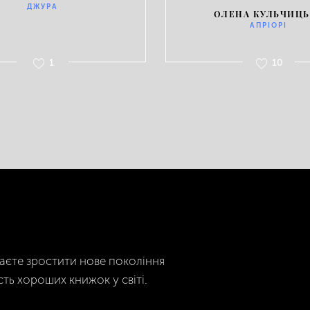
ДЖУРА
ОЛЕНА КУЛЬЧИЦЬ
АПРІОРІ
1
10
гаєте зростити нове покоління
сть хороших книжок у світі.